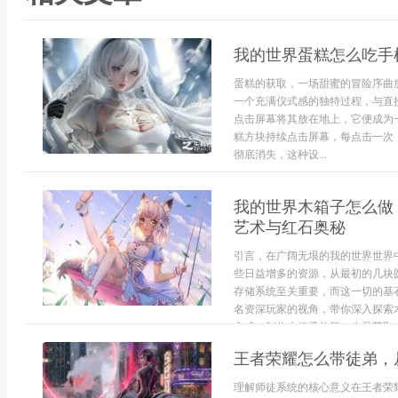
我的世界蛋糕怎么吃手
蛋糕的获取，一场甜蜜的冒险序曲
一个充满仪式感的独特过程，与直
点击屏幕将其放在地上，它便成为
糕方块持续点击屏幕，每点击一次
彻底消失，这种设...
我的世界木箱子怎么做
艺术与红石奥秘
引言，在广阔无垠的我的世界世界
些日益增多的资源，从最初的几块
存储系统至关重要，而这一切的基
名资深玩家的视角，带你深入探索
合成。制作木箱子的第一步是获取木材
王者荣耀怎么带徒弟，
理解师徒系统的核心意义在王者荣