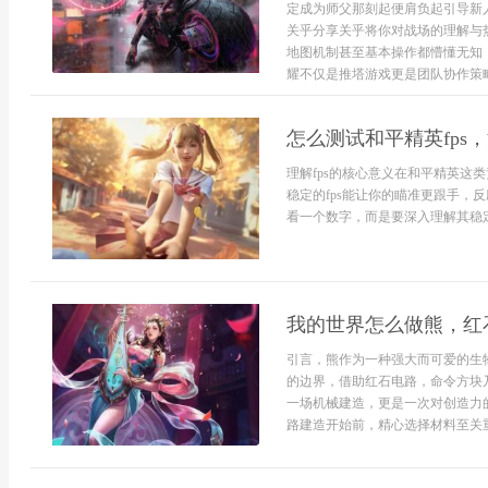
定成为师父那刻起便肩负起引导新
关乎分享关乎将你对战场的理解与
地图机制甚至基本操作都懵懂无知
耀不仅是推塔游戏更是团队协作策略
怎么测试和平精英fps
理解fps的核心意义在和平精英这
稳定的fps能让你的瞄准更跟手，
看一个数字，而是要深入理解其稳定
我的世界怎么做熊，红
引言，熊作为一种强大而可爱的生
的边界，借助红石电路，命令方块
一场机械建造，更是一次对创造力
路建造开始前，精心选择材料至关重要