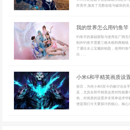
炸美学,激发了无数创造与破坏的灵感,
我的世界怎么用钓鱼竿
钓鱼竿的基础获取与使用在广阔无
制作钓鱼竿需要三根木棍和两根线
了通往水上宝藏的钥匙，使用钓鱼
出，...
小米6和平精英画质设
前言，为何小米6至今仍被讨论在
及，尤其在和平精英这类对性能要
热，对画质的设置并非简单追求华
便是我们今天要探讨的核心。核心矛