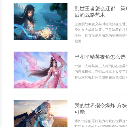
乱世王者怎么迁都，策
后的战略艺术
迁都的战略意义与时机抉择在乱世
身的重大战略决策，它意味着你将
坐标，这背后是对游戏局势的深刻
被更...
**和平精英视角怎么选
**第一人称与第三人称的核心差异
的游戏模式，它们从根本上改变了
将玩家的视野完全限制在角色双眼所
我的世界指令爆炸,方块
可能
爆炸指令的原始魅力在我的世界这
TNT方块点燃引信那嘶嘶作响的声