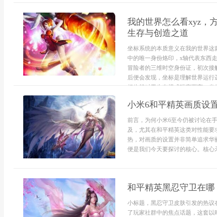
我的世界怎么看xyz
生存与创造之道
坐标系统的本质意义在我的世界这
中的唯一身份烙印，x轴代表东西
冒险者的三维时空身份证，初次接
后便会发现，坐标是理解世界运行
标依赖对于生存模式玩家而言，坐标是
小米6和平精英画质设
前言，为何小米6至今仍被讨论在
及，尤其在和平精英这类对性能要
热，对画质的设置并非简单追求华
便是我们今天要探讨的核心。核心矛
和平精英黑忍守卫在哪
小标题，黑忍守卫皮肤引发的热议
了玩家社群中的焦点话题，这套以