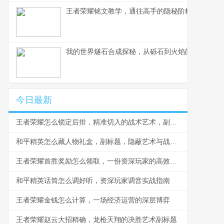
王者荣耀铭文教学，通往高手的隐秘阶梯副标题，
我的世界燧石合成探秘，从砾石到火焰的生存艺术
今日最新
王者荣耀怎么锁定后排，精准切入的战术艺术，副标题，脆皮噩梦与团战胜负手
和平精英怎么藏人物礼盒，副标题，隐蔽艺术与战术博弈
王者荣耀首胜奖励怎么领取，一份资深玩家的高效指南，副标题，揭秘每日第一胜的隐藏技巧与深远意义
和平精英话筒怎么调好听，资深玩家调音实战指南
王者荣耀金钱怎么计算，一场经济运营的深层博弈
王者荣耀赵云大招精确，龙枪天翔的决胜艺术副标题