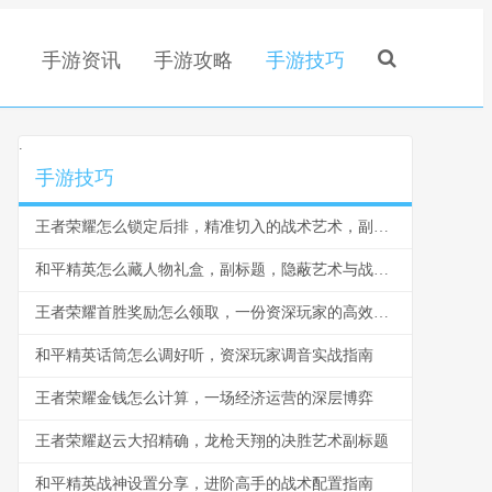
手游资讯
手游攻略
手游技巧
.
手游技巧
王者荣耀怎么锁定后排，精准切入的战术艺术，副标题，脆皮噩梦与团战胜负手
和平精英怎么藏人物礼盒，副标题，隐蔽艺术与战术博弈
王者荣耀首胜奖励怎么领取，一份资深玩家的高效指南，副标题，揭秘每日第一胜的隐藏技巧与深远意义
和平精英话筒怎么调好听，资深玩家调音实战指南
王者荣耀金钱怎么计算，一场经济运营的深层博弈
王者荣耀赵云大招精确，龙枪天翔的决胜艺术副标题
和平精英战神设置分享，进阶高手的战术配置指南