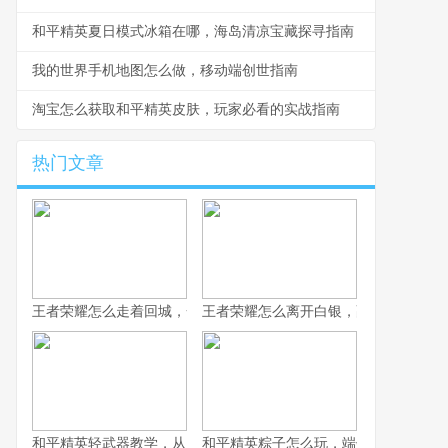
和平精英夏日模式冰箱在哪，海岛清凉宝藏探寻指南
我的世界手机地图怎么做，移动端创世指南
淘宝怎么获取和平精英皮肤，玩家必看的实战指南
热门文章
王者荣耀怎么走着回城，一场被忽视的战略艺术
王者荣耀怎么离开白银，副标题为突破
和平精英轻武器教学，从入门到精通的实战指南
和平精英粽子怎么玩，端午竞技的战术