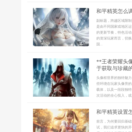
和平精英怎么
副标题，跨越区域限制
是由不同国家或地区运营
的更新节奏，特色活动
的资深玩家而言，切换
国...
**王者荣耀
于获取与珍藏的
头像框世界的独特魅力
些环绕在玩家头像旁的
载体，以及一段段独特
次活动的全心投入，或
和平精英设置
前言，为何要回归基础
试，我们追求更快的开