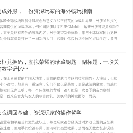
调成外服，一份资深玩家的海外畅玩指南
体验全球战场理解外服概念与意义在和平精英的游戏世界里，外服通常指的
商提供的游戏版本，例如国际服版本PUBGMobile，这些外服可能拥有独立
，甚至是略有差异的游戏内容，对于渴望新鲜体验，想与全球玩家同台竞技
到外服就像是打开了一扇新的大门，它能让你接触到不同的游戏生态，参与
头像框兑换码，虚拟荣耀的珍藏钥匙，副标题，一段关
数字记忆**
，在王者荣耀的广阔天地里，英雄的皮肤与华丽的技能固然引人注目，但那
小小边框，却另有一番深意，它们不仅仅是装饰，更是战绩的徽章，情感的
旅程的无声证明，每一个头像框的背后，都可能是一次赛季的奋力拼搏，一
是一份来自官方与友人的珍贵赠礼。兑换码的神秘面纱，而头...
怎么调回基础，资深玩家的操作哲学
设置在和平精英的激烈战场上，每位玩家都曾经历过对游戏设置的反复调
镜速度，更顺手的按键布局，更清晰的画面效果，然而在无数次复杂调整