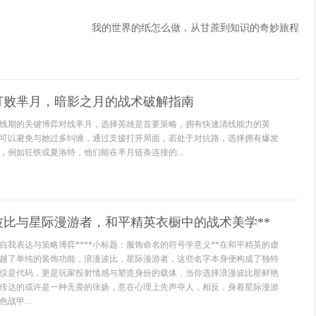
我的世界的纸怎么做，从甘蔗到知识的奇妙旅程
打败芈月，暗影之月的战术破解指南
线期的关键博弈对线芈月，选择英雄是首要策略，拥有快速清线能力的英
可以避免与她过多纠缠，通过支援打开局面，若处于对抗路，选择拥有爆发
，例如狂铁或夏洛特，他们能在芈月链条连接的...
波比与星际漫游者，和平精英衣橱中的战术美学**
自我表达与策略博弈****小标题：服饰命名的符号学意义**在和平精英的虚
越了单纯的装饰功能，浪漫波比，星际漫游者，这些名字本身便构成了独特
仅是代码，更是玩家投射情感与塑造身份的载体，当你选择浪漫波比那鲜艳
传达的或许是一种无畏的张扬，意在心理上先声夺人，相反，身着星际漫游
战甲...