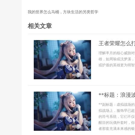
我的世界怎么马桶，方块生活的另类哲学
相关文章
王者荣耀怎么
理解芈月的核心威胁对
雄，如周瑜或沈梦溪，
或护盾的英雄更为明智
**标题：浪漫
**副标题：虚拟战场的
拟战场上，服饰早已超
的符号系统，它们不仅
醒目的玩偶外套时，你
者那套充满未来感的银色