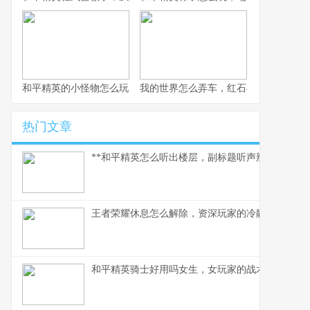
和平精英的小怪物怎么玩，战术细节与实战心得
我的世界怎么弄车，红石与创造的交响
热门文章
**和平精英怎么听出楼层，副标题听声辨位决胜攻楼
王者荣耀休息怎么解除，资深玩家的冷静思考与行
和平精英骑士好用吗女生，女玩家的战术美学与实