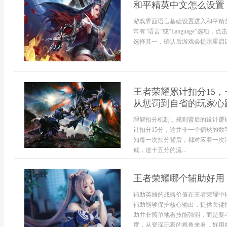
和平精英中文怎么设置
游戏界面语言基础设置进入和平精
常有“语言”或“Language”选
选择其一，确认后游戏会提示重启以
王者荣耀累计扣分15
从惩罚到自省的玩家心
理解扣分机制，规则背后的设计逻
计扣分15分，这并非一个偶然的
知每一次扣分背后，都对应着一次
戒，这十五分的流...
王者荣耀哪个辅助好用
辅助英雄的战略价值在王者荣耀中
辅助能够保护核心输出，提供关键
助并非简单地看技能强弱，而是要
度，从资深玩家的视角来看，好用的.