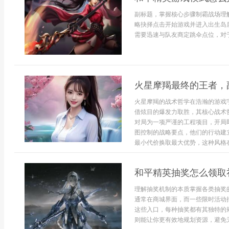
副标题，掌握核心步骤制霸战场理
略抉择点击开始游戏并进入出生岛
需要迅速与队友商定跳伞点位，对于新
火星摩羯最终的王者，
火星摩羯的战术哲学在浩瀚的游戏
借炫目的爆发力取胜，其核心战术
对局为一项严谨的工程项目，开局
图控制的战略要点，他们的行动建
最小代价换取最大优势，这种风格在
和平精英抽奖怎么领取
理解抽奖机制的本质掌握各类抽奖
通常在商城界面，而一些限时活动
这些入口，每种抽奖都有其独特的规
则能让你更有效地规划资源，避免无