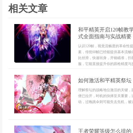
相关文章
和平精英开启120帧
式全面指南与实战精要
认识120帧，视觉流畅度的革命
素，传统60帧已经能提供基本流畅
比丝滑，快速转身，开镜瞄准，扫
服，它能直接提升你的跟枪精度与反应
如何激活和平精英祭坛
理解祭坛的战略地位激活的关键，
便已拉开，时机的抉择至关重要，
动，过晚跳伞则可能失去先机，被迫
王者荣耀等级怎么排的