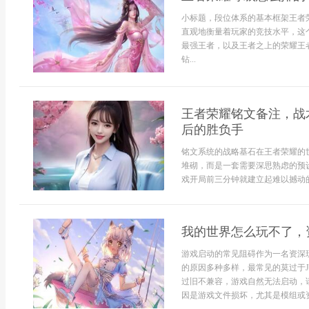
小标题，段位体系的基本框架王者
直观地衡量着玩家的竞技水平，这
最强王者，以及王者之上的荣耀王
钻...
王者荣耀铭文备注，战
后的胜负手
铭文系统的战略基石在王者荣耀的
堆砌，而是一套需要深思熟虑的预
戏开局前三分钟就建立起难以撼动的
我的世界怎么玩不了，
游戏启动的常见阻碍作为一名资深
的原因多种多样，最常见的莫过于Ja
过旧不兼容，游戏自然无法启动，请
因是游戏文件损坏，尤其是模组或资