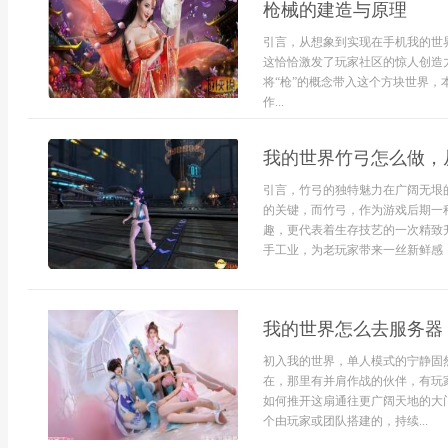
枪械的建造与原理
引言，从想象到实现在手机我的世
这恰恰激发了玩家社区的惊人创造
将“枪”的概念带入这个方块世界
作...
我的世界竹弓怎么做，
引言，竹弓的独特魅力在广阔无垠
的关键，而竹弓，作为游戏后期一
趣，更代表着生存技艺的一次精致
手工业，为老玩家带来一丝新鲜感，
我的世界怎么去服务器
初入我的世界，单人模式的宁静固
在，那里有并肩作战的伙伴，有玩
如何推开这扇通往更广阔天地的大
个由玩家或团队搭建的，持续...