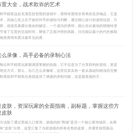
布置大全，战术欺诈的艺术
和平精英这款充满竞技智慧的游戏中，诱饵布置绝非简单的丢弃物品，它是
术，其核心意义在于操控对手的感知与判断，通过精心设计的虚假信息，引
阱，或使其暴露出致命的破绽，一个成功的诱饵，能让你从被动的猎物转变
节省了宝贵的交战时间，降低了正面冲突的风险，往往能以最小的代价换取
资诱饵布置法最常见的诱...
怎么录像，高手必备的录制心法
每位和平精英玩家都渴望掌握的技能，它不仅是为了分享胜利的喜悦，更是
绝佳方式，那么，自己怎么录像呢，这背后其实有一套从基础到精深的完整
制系统和平精英自身就提供了便捷的录制功能，这是最直接的方...
查皮肤，资深玩家的全面指南，副标题，掌握这些方
仪皮肤
方法除了通过英雄入口查询，游戏内的“商城”是另一个核心查询场所，在商
有“皮肤”分类，这里汇集了当前游戏内所有在售的皮肤，并通常按照新品、