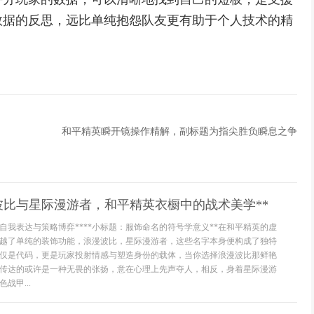
数据的反思，远比单纯抱怨队友更有助于个人技术的精
和平精英瞬开镜操作精解，副标题为指尖胜负瞬息之争
波比与星际漫游者，和平精英衣橱中的战术美学**
自我表达与策略博弈****小标题：服饰命名的符号学意义**在和平精英的虚
越了单纯的装饰功能，浪漫波比，星际漫游者，这些名字本身便构成了独特
仅是代码，更是玩家投射情感与塑造身份的载体，当你选择浪漫波比那鲜艳
传达的或许是一种无畏的张扬，意在心理上先声夺人，相反，身着星际漫游
战甲...