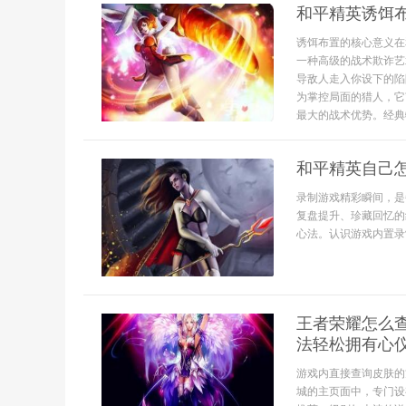
和平精英诱饵
诱饵布置的核心意义在
一种高级的战术欺诈艺
导敌人走入你设下的陷
为掌控局面的猎人，它
最大的战术优势。经典物
和平精英自己
录制游戏精彩瞬间，是
复盘提升、珍藏回忆的
心法。认识游戏内置录
王者荣耀怎么
法轻松拥有心
游戏内直接查询皮肤的
城的主页面中，专门设