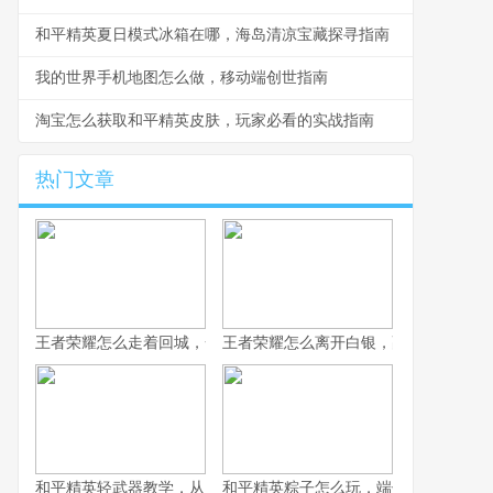
和平精英夏日模式冰箱在哪，海岛清凉宝藏探寻指南
我的世界手机地图怎么做，移动端创世指南
淘宝怎么获取和平精英皮肤，玩家必看的实战指南
热门文章
王者荣耀怎么走着回城，一场被忽视的战略艺术
王者荣耀怎么离开白银，副标题为突破
和平精英轻武器教学，从入门到精通的实战指南
和平精英粽子怎么玩，端午竞技的战术