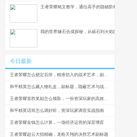
王者荣耀铭文教学，通往高手的隐秘阶梯副标题，
我的世界燧石合成探秘，从砾石到火焰的生存艺术
今日最新
王者荣耀怎么锁定后排，精准切入的战术艺术，副标题，脆皮噩梦与团战胜负手
和平精英怎么藏人物礼盒，副标题，隐蔽艺术与战术博弈
王者荣耀首胜奖励怎么领取，一份资深玩家的高效指南，副标题，揭秘每日第一胜的隐藏技巧与深远意义
和平精英话筒怎么调好听，资深玩家调音实战指南
王者荣耀金钱怎么计算，一场经济运营的深层博弈
王者荣耀赵云大招精确，龙枪天翔的决胜艺术副标题