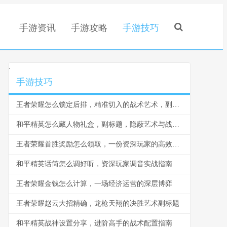
手游资讯
手游攻略
手游技巧
.
手游技巧
王者荣耀怎么锁定后排，精准切入的战术艺术，副标题，脆皮噩梦与团战胜负手
和平精英怎么藏人物礼盒，副标题，隐蔽艺术与战术博弈
王者荣耀首胜奖励怎么领取，一份资深玩家的高效指南，副标题，揭秘每日第一胜的隐藏技巧与深远意义
和平精英话筒怎么调好听，资深玩家调音实战指南
王者荣耀金钱怎么计算，一场经济运营的深层博弈
王者荣耀赵云大招精确，龙枪天翔的决胜艺术副标题
和平精英战神设置分享，进阶高手的战术配置指南