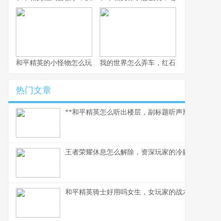
和平精英的小怪物怎么玩，战术细节与实战心得
我的世界怎么弄车，红石与创造的交响
热门文章
**和平精英怎么听出楼层，副标题听声辨位决胜攻楼
王者荣耀休息怎么解除，资深玩家的冷静思考与行
和平精英骑士好用吗女生，女玩家的战术美学与实