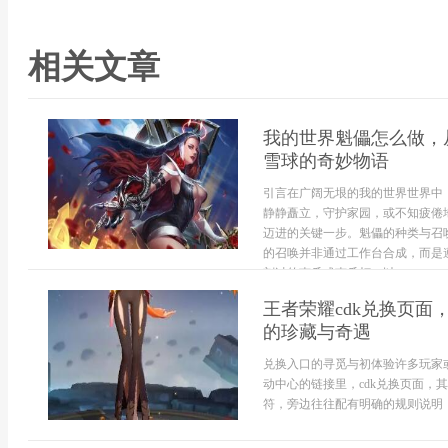
相关文章
我的世界魁儡怎么做，
雪球的奇妙物语
引言在广阔无垠的我的世界世界中
静静矗立，守护家园，或不知疲倦
迈进的关键一步。魁儡的种类与召
的召唤并非通过工作台合成，而是
刻过的南瓜或南瓜灯，以...
王者荣耀cdk兑换页
的珍藏与奇遇
兑换入口的寻觅与初体验许多玩家
动中心的链接里，cdk兑换页面
符，旁边往往配有明确的规则说明，对