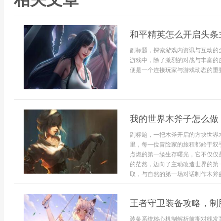
和平精英怎么开启头条
副标题，探索游戏内资讯与互动的
游戏中，除了激烈的对战与丰富的
便是一个连接玩家与游戏动态的重要
我的世界木斧子怎么做
副标题，一把木斧开启的方块世界
里，每一位冒险家的旅程都始于双
点燃的第一缕生存曙光，它不仅仅
的茫然，迈向了主动改造世界的第
取，与自然的第一场对话制作木斧的.
王者守卫装备攻略，制
装备系统核心机制解析前期对线发