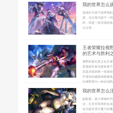
我的世界怎么
游戏作为亲子纽带我的
梁，当父母与孩子一同
碎，而是一段充满创造
让父母...
王者荣耀拉视野
的艺术与胜利
视野的基石意义在王者
弈基础许多玩家执着于
息是决策的唯一依据你
中潜伏的威胁就能避免
拉视野视为一种必须熟练
我的世界怎么
副标题，踏入神秘时代
法，它并非简单的合成
化为蕴含强大魔力的魔