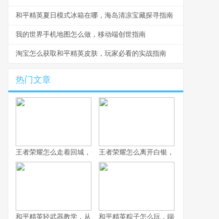
和平精英夏日模式冰箱在哪，海岛清凉宝藏探寻指南
我的世界手机地图怎么做，移动端创世指南
淘宝怎么获取和平精英皮肤，玩家必看的实战指南
热门文章
王者荣耀怎么走着回城，一场被忽视的战略艺术
王者荣耀怎么离开白银，副标题为突破
和平精英轻武器教学，从入门到精通的实战指南
和平精英粽子怎么玩，端午竞技的战术