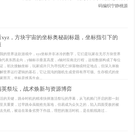
码编织宁静桃源
xyz，方块宇宙的坐标奥秘副标题，坐标指引下的
道
我的世界这款游戏中，xyz坐标并非冰冷的数字，它们是玩家在无尽方块世界
轴代表东西走向，y轴标示垂直高度，z轴对应南北行程，这组数据构成了每位
证，初次接触坐标，玩家或许只为寻找死亡掉落物或特定地点，但深入体验
解世界运行逻辑的基石，它让混沌的随机生成变得有序可循。生存模式的坐
而言，坐标是维系生命...
精英祭坛，战术焕新与资源博弈
活的关键，跳伞时机的精准抉择激活祭坛的序幕，从飞机舱门开启的那一刻
至关重要，过早跳伞虽能抢先落地，但易成为众矢之的，陷入四面受敌的被
去先机，被迫在装备劣势下作战，理想的激活时机，是在航线路过...