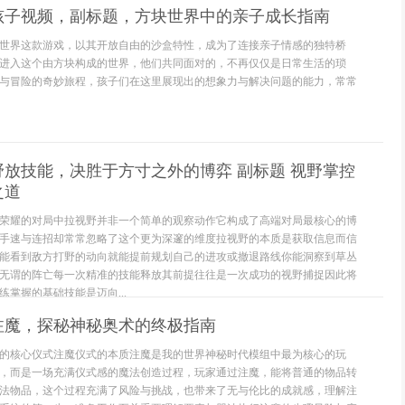
孩子视频，副标题，方块世界中的亲子成长指南
世界这款游戏，以其开放自由的沙盒特性，成为了连接亲子情感的独特桥
进入这个由方块构成的世界，他们共同面对的，不再仅仅是日常生活的琐
与冒险的奇妙旅程，孩子们在这里展现出的想象力与解决问题的能力，常常
放技能，决胜于方寸之外的博弈 副标题 视野掌控
之道
荣耀的对局中拉视野并非一个简单的观察动作它构成了高端对局最核心的博
手速与连招却常常忽略了这个更为深邃的维度拉视野的本质是获取信息而信
能看到敌方打野的动向就能提前规划自己的进攻或撤退路线你能洞察到草丛
无谓的阵亡每一次精准的技能释放其前提往往是一次成功的视野捕捉因此将
掌握的基础技能是迈向...
注魔，探秘神秘奥术的终极指南
的核心仪式注魔仪式的本质注魔是我的世界神秘时代模组中最为核心的玩
，而是一场充满仪式感的魔法创造过程，玩家通过注魔，能将普通的物品转
法物品，这个过程充满了风险与挑战，也带来了无与伦比的成就感，理解注