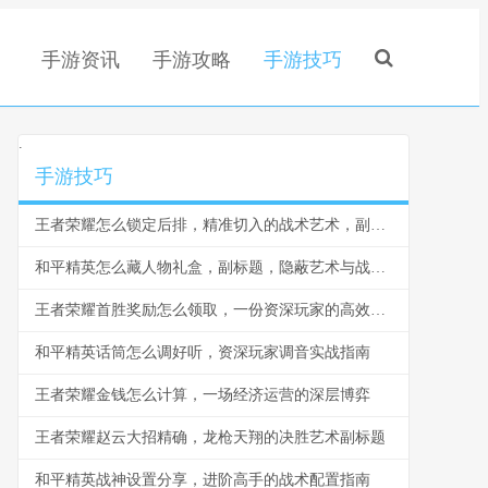
手游资讯
手游攻略
手游技巧
.
手游技巧
王者荣耀怎么锁定后排，精准切入的战术艺术，副标题，脆皮噩梦与团战胜负手
和平精英怎么藏人物礼盒，副标题，隐蔽艺术与战术博弈
王者荣耀首胜奖励怎么领取，一份资深玩家的高效指南，副标题，揭秘每日第一胜的隐藏技巧与深远意义
和平精英话筒怎么调好听，资深玩家调音实战指南
王者荣耀金钱怎么计算，一场经济运营的深层博弈
王者荣耀赵云大招精确，龙枪天翔的决胜艺术副标题
和平精英战神设置分享，进阶高手的战术配置指南