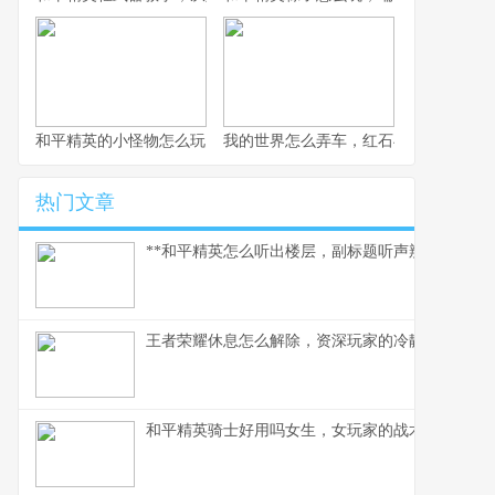
和平精英的小怪物怎么玩，战术细节与实战心得
我的世界怎么弄车，红石与创造的交响
热门文章
**和平精英怎么听出楼层，副标题听声辨位决胜攻楼
王者荣耀休息怎么解除，资深玩家的冷静思考与行
和平精英骑士好用吗女生，女玩家的战术美学与实