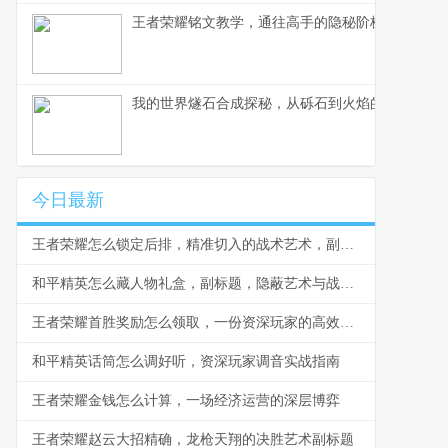
王者荣耀铭文教学，通往高手的隐秘阶梯副标题，
我的世界燧石合成探秘，从砾石到火焰的生存艺术
今日最新
王者荣耀怎么锁定后排，精准切入的战术艺术，副标题，脆皮噩梦与团战胜负手
和平精英怎么藏人物礼盒，副标题，隐蔽艺术与战术博弈
王者荣耀首胜奖励怎么领取，一份资深玩家的高效指南，副标题，揭秘每日第一胜的隐藏技巧与深远意义
和平精英话筒怎么调好听，资深玩家调音实战指南
王者荣耀金钱怎么计算，一场经济运营的深层博弈
王者荣耀赵云大招精确，龙枪天翔的决胜艺术副标题