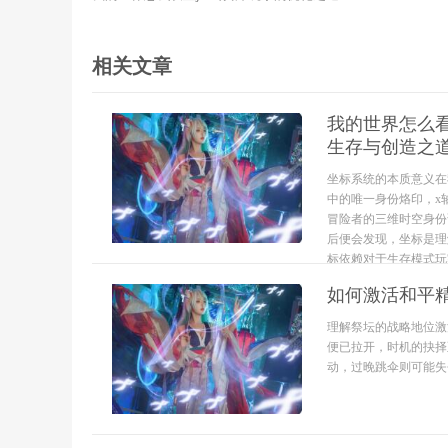
相关文章
我的世界怎么看
生存与创造之
坐标系统的本质意义在
中的唯一身份烙印，x
冒险者的三维时空身份
后便会发现，坐标是理
标依赖对于生存模式玩家
如何激活和平
理解祭坛的战略地位激
便已拉开，时机的抉择
动，过晚跳伞则可能失