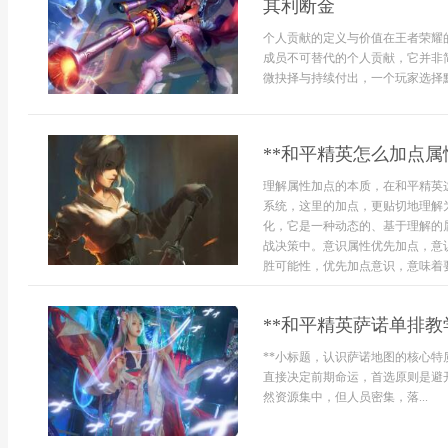
其利断金
个人贡献的定义与价值在王者荣耀
成员不可替代的个人贡献，它并非
微抉择与持续付出，一个玩家选择默默
**和平精英怎么加点属
理解属性加点的本质，在和平精英
系统，这里的加点，更贴切地理解
化，它是一种动态的、基于理解的
战决策中。意识属性优先加点，意
胜可能性，优先加点意识，意味着要培
**和平精英萨诺单排教学
**小标题，认识萨诺地图的核心特
直接决定前期命运，首选原则是避
然资源集中，但人员密集，落...