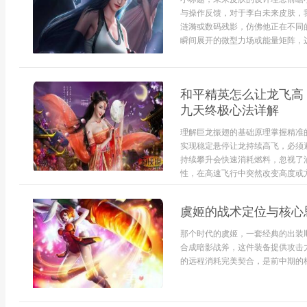
与操作反馈，对于李白未来皮肤，
涟漪或数码残影，仿佛他正在不同
瞬间展开的微型力场或能量矩阵，边
和平精英怎么让龙飞高
九天终极心法详解
理解巨龙振翅的基础原理掌握精准
实现稳定悬停让龙持续高飞，必须
持续攀升会快速消耗燃料，忽视了
性，在高速飞行中突然改变高度或方
虞姬的战术定位与核心
那个时代的虞姬，一套经典的出装
合成暗影战斧，这件装备提供攻击
的远程消耗完美契合，是前中期的核