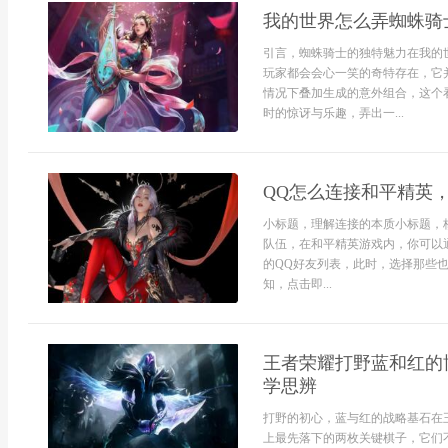
我的世界怎么弄蜘蛛骑
引言，蜘蛛骑士的独特魅力在我的
玩家都会会心一笑的奇特存在，它
情况下叠加生成的意外组合，这个
时的惊讶与乐趣，弄出一...
QQ怎么连接和平精英
小标题，理解连接的本质小标题，
队伍，在和平精英游戏内，你可以
的QQ好友列表，此时，选择那些
知，点击即...
王者荣耀打野蓝和红的
学思辨
打野的初心，蓝与红的战略基石在王者
上最先落下的两枚关键棋子，它们