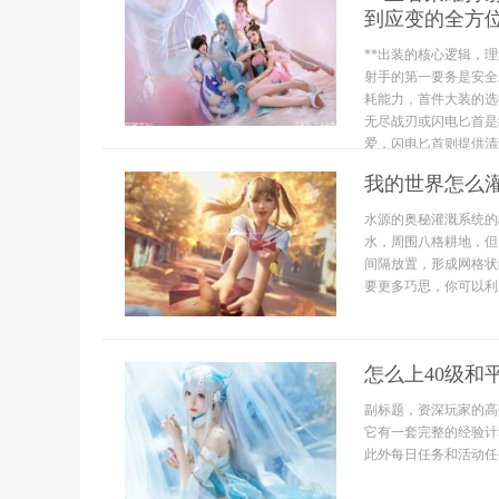
到应变的全方位
**出装的核心逻辑，理
射手的第一要务是安全
耗能力，首件大装的选
无尽战刃或闪电匕首是
爱，闪电匕首则提供清线
我的世界怎么
水源的奥秘灌溉系统的
水，周围八格耕地，但
间隔放置，形成网格状
要更多巧思，你可以利
怎么上40级和
副标题，资深玩家的高
它有一套完整的经验计
此外每日任务和活动任