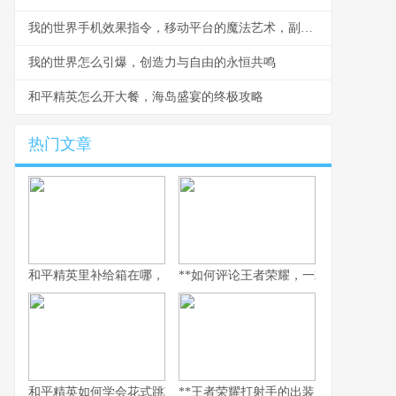
我的世界手机效果指令，移动平台的魔法艺术，副标题，指尖编织的游戏法则
我的世界怎么引爆，创造力与自由的永恒共鸣
和平精英怎么开大餐，海岛盛宴的终极攻略
热门文章
和平精英里补给箱在哪，空投背后的战术密码
**如何评论王者荣耀，一款游戏与一面社
和平精英如何学会花式跳车，副标题为实战进阶与极限操作指南
**王者荣耀打射手的出装，破晓之路的