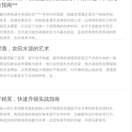
指南**
解伤害构成与资源转化****开局与对线期，稳健发育奠定基石**游戏伊始，
发育，快速积累经济，初始装备通常选择铁剑或匕首，以增强前期补刀和消
择至关重要，它决定了你第一个强势期的到来时间，对于大多数射手而言，
经典首选，无尽战刃提供高额攻击力与暴击收益，是追求单发伤害英雄的挚
速度，攻击速度与电...
灌溉，农田水源的艺术
构建理解了原理，便可动手构建，最简单的灌溉系统莫过于农田中央的一格
资深玩家会追求规模与效率，他们会挖掘长长的水渠，将水源放置在两端或
的水道网络，从而灌溉超大规模的平整农田。对于梯田或山地农场，灌溉需
用水可以垂直向下流动的特性，在...
平精英，快速升级实战指南
效心得分享理解等级机制核心和平精英的等级提升并非单纯依靠对战时长，
算体系，每局游戏的基础经验来源于生存时间，击败数和治疗助攻等行为，
务提供的经验值奖励极为丰厚，这是快速升级的关键，许多玩家盲目...