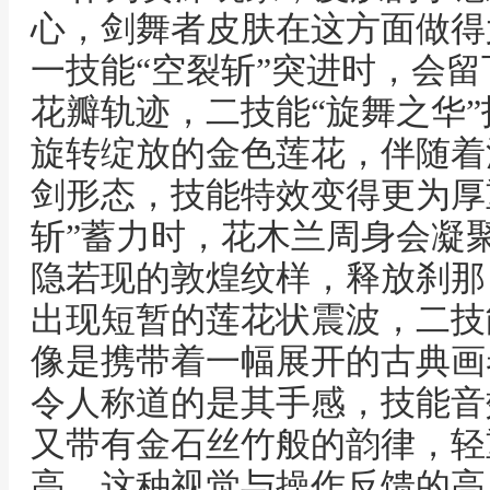
心，剑舞者皮肤在这方面做得
一技能“空裂斩”突进时，会
花瓣轨迹，二技能“旋舞之华
旋转绽放的金色莲花，伴随着
剑形态，技能特效变得更为厚
斩”蓄力时，花木兰周身会凝
隐若现的敦煌纹样，释放刹那
出现短暂的莲花状震波，二技
像是携带着一幅展开的古典画
令人称道的是其手感，技能音
又带有金石丝竹般的韵律，轻
高，这种视觉与操作反馈的高