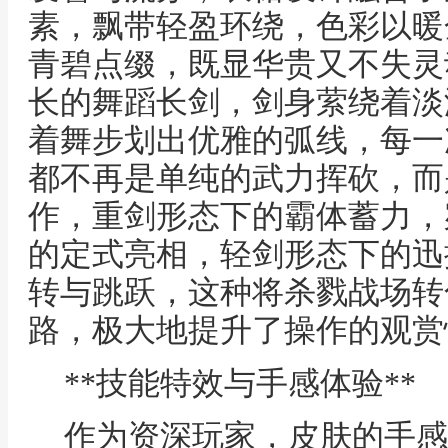
素，飘带轻盈环绕，色彩以暖
青碧点缀，既显华贵又不失灵
长的舞蹈长剑，剑身萦绕着淡
着舞步划出优雅的弧线，每一
都不再是单纯的武力挥砍，而
作，重剑形态下的霸体蓄力，
的定式亮相，轻剑形态下的迅
转与跳跃，这种将杀戮战场转
路，极大地提升了操作的观赏
**技能特效与手感体验**
作为资深玩家，皮肤的手感