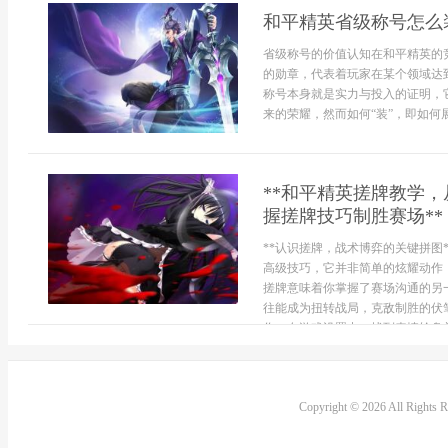
和平精英省级称号怎么
省级称号的价值认知在和平精英的
的勋章，代表着玩家在某个领域达
称号本身就是实力与投入的证明，
来的荣耀，然而如何“装”，即如何
**和平精英搓牌教学
握搓牌技巧制胜赛场**
**认识搓牌，战术博弈的关键拼图
高级技巧，它并非简单的炫耀动作
搓牌意味着你掌握了赛场沟通的另
往能成为扭转战局，克敌制胜的伏笔
作，在游戏设置中，找到表情轮盘并自
Copyright © 2026 All Rights