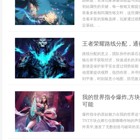
副标题：资深玩家谈叠加效益与实
初始属性的关键，每一枚铭文都提
装备多枚相同属性铭文时，这些属
含着丰富的策略选择，玩家通过搭
定基础。...
王者荣耀路线分配，通
路线分配的意义，团队协作的基石
输出射手获取经济，快速成长的关
那便是保护射手安全度过弱势前期
他需要提供视野，抵挡伤害，并寻
到平衡，时刻留意小地图，防范敌方打
我的世界指令爆炸,方块
可能
爆炸指令的原始魅力在我的世界这
TNT方块点燃引信那嘶嘶作响的声
炸美学,激发了无数创造与破坏的灵感,