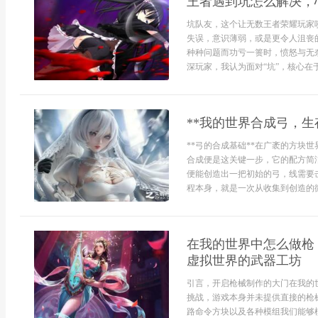
王者遇到坑怎么解决，
坑队友，这个让无数王者荣耀玩家
失误，意识薄弱，或是更令人沮丧
种种问题而功亏一篑时，愤怒与无
深玩家，我认为面对“坑”，核心在于
**我的世界合成弓，生
**弓的合成基础**在广袤的方块
合成便是这关键一步，它的配方简
便能创造出一把初始的弓，线需要
程本身，就是一次从收集到创造的微
在我的世界中怎么做枪
虚拟世界的武器工坊
引言，开启枪械制作的大门在我的
挑战，游戏本身并未提供直接的枪
路命令方块以及各种模组我们能够