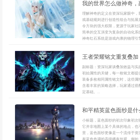
我的世界怎么做神奇，
理解神奇的定义在资深玩家眼中，
戏基础规则进行创造性组合与拓展
令方块的强大权限，更源于玩家社
简单的交互演变为复杂的自动化系
神奇红石系统是游戏内禀的物理引擎，
王者荣耀铭文重复叠加
副标题：资深玩家谈叠加效益与实
初始属性的关键，每一枚铭文都提
装备多枚相同属性铭文时，这些属
含着丰富的策略选择，玩家通过搭
定基础。...
和平精英蓝色面纱是什
小标题，蓝色面纱的初次印象初次
它并非地图上某个具体的地点，也
里，蓝色面纱更像是一个流传于资
有蓝色色调的高级稀有外观，例如..