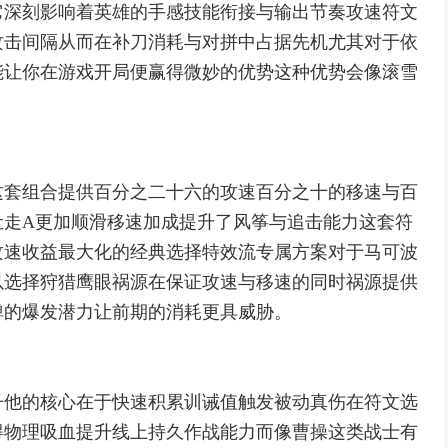
它深刻影响着英雄的手感技能衔接与输出节奏攻速符文
攻击间隔从而在补刀消耗与对拼中占据先机尤其对于依
能让你在游戏开局便赢得微妙的优势这种优势会像滚雪
这套组合提供百分之二十六的攻速百分之十的移速与百
让走A更加顺滑移速加成提升了风筝与追击能力这套符
攻速收益最大化的经典选择特效流专属方案对于马可波
以选择狩猎鹰眼祸源在保证攻速与移速的同时祸源提供
弹的爆发潜力让前期的消耗更具威胁。
子他的核心在于快速积累训诫值触发被动真伤在符文选
得物理吸血提升线上持久作战能力而像曹操这类战士有