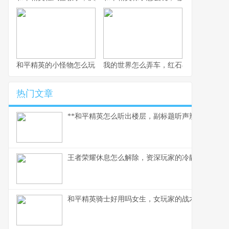
和平精英的小怪物怎么玩，战术细节与实战心得
我的世界怎么弄车，红石与创造的交响
热门文章
**和平精英怎么听出楼层，副标题听声辨位决胜攻楼
王者荣耀休息怎么解除，资深玩家的冷静思考与行
和平精英骑士好用吗女生，女玩家的战术美学与实