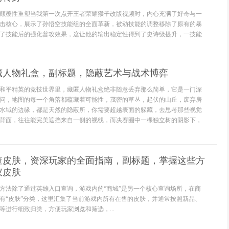
颠覆性重塑当我第一次点开王者荣耀猴子改版视频时，内心充满了好奇与一
击核心，展示了孙悟空技能组的全面革新，被动技能的调整移除了原有的暴
了技能后的强化普攻效果，这让他的输出稳定性得到了史诗级提升，一技能
藏人物礼盒，副标题，隐蔽艺术与战术博弈
和平精英的竞技世界里，藏匿人物礼盒绝非随意丢弃那么简单，它是一门深
问，地图的每一个角落都蕴藏着可能性，茂密的草丛，起伏的山丘，废弃房
水域的边缘，都是天然的隐蔽所，你需要超越表面的躲藏，去思考那些视觉
背面，往往能完美遮挡来自一侧的视线，而决赛圈中一棵独立树的阴影下，
查皮肤，资深玩家的全面指南，副标题，掌握这些方
仪皮肤
方法除了通过英雄入口查询，游戏内的“商城”是另一个核心查询场所，在商
有“皮肤”分类，这里汇集了当前游戏内所有在售的皮肤，并通常按照新品、
等进行细致归类，方便玩家浏览和筛选，...