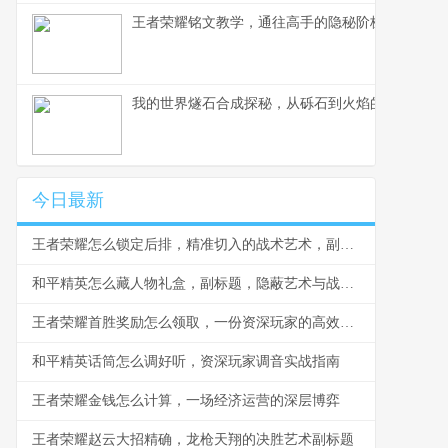
王者荣耀铭文教学，通往高手的隐秘阶梯副标题，
我的世界燧石合成探秘，从砾石到火焰的生存艺术
今日最新
王者荣耀怎么锁定后排，精准切入的战术艺术，副标题，脆皮噩梦与团战胜负手
和平精英怎么藏人物礼盒，副标题，隐蔽艺术与战术博弈
王者荣耀首胜奖励怎么领取，一份资深玩家的高效指南，副标题，揭秘每日第一胜的隐藏技巧与深远意义
和平精英话筒怎么调好听，资深玩家调音实战指南
王者荣耀金钱怎么计算，一场经济运营的深层博弈
王者荣耀赵云大招精确，龙枪天翔的决胜艺术副标题