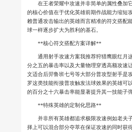
在王者荣耀中攻速并非简单的属性叠加
的核心价值在于优化英雄前期作战能力缩短
赖普通攻击输出的英雄而言精准的符文搭配
球一样逐步扩大为胜利的基石。
**核心符文搭配方案详解**
通用射手攻速方案我推荐狩猎鹰眼红月
分之五的暴击率以及大量物理穿透高额攻速
文适合后羿鲁班七号等大部分普攻型射手是
罗这类技能衔接普攻触发法球效果的英雄可
的百分之十六暴击率能显著提升其一技能子
**特殊英雄的定制化思路**
并非所有英雄都追求极限攻速例如老夫
择上可以混合部分夺萃在保证攻速的同时获