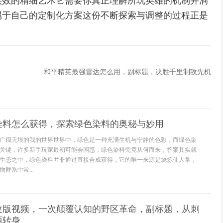
实效的精细艺术它需要你真正理解所玩英雄的机制并洞
属于自己的定制化方案这份不断探索与调整的过程正是
和平精英最强雷达怎么用，副标题，决胜千里制敌先机
染料怎么获得，探索绿色染料的奥秘与妙用
广阔无垠的我的世界世界中，绿色是一种充满生机与宁静的色彩，而绿色染
关键，许多新手玩家最初可能会困惑，绿色染料究竟从何而来，答案其实就
生态之中，绿色染料并非通过直接合成获得，它的唯一来源是烧炼仙人掌，
群系中常...
改版视频，一次颠覆认知的野区革命，副标题，从刺
丽转身