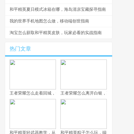
和平精英夏日模式冰箱在哪，海岛清凉宝藏探寻指南
我的世界手机地图怎么做，移动端创世指南
淘宝怎么获取和平精英皮肤，玩家必看的实战指南
热门文章
王者荣耀怎么走着回城，一场被忽视的战略艺术
王者荣耀怎么离开白银，副标题为突破
和平精英轻武器教学，从入门到精通的实战指南
和平精英粽子怎么玩，端午竞技的战术