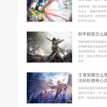
改版前瞻，核心机制的
丝忐忑，视频开场便直
击收益波动，转而强化
护身咒法的改...
和平精英怎么
理解地图与地形精髓在
刻理解地图与地形的学
屋的阴暗角落，甚至是
盲区，例如大型岩石的
或许...
王者荣耀怎么
法轻松拥有心
游戏内直接查询皮肤的
城的主页面中，专门设
推荐、级别如史诗传说