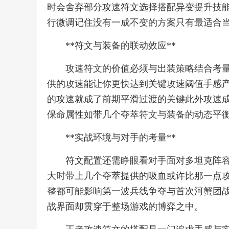
时会舍弃部分攻速符文选择搭配异变提升技
行微调记住没有一成不变的方案只有最适合
**符文与装备的联动效应**
攻速符文的价值必须与出装策略结合考
供的攻速能让你更快达到关键攻速阈值手感
的攻速就成了前期平滑过渡的关键此外攻速
保命属性如带几个夺萃符文与装备的动态平
**实战环境与对手的考量**
符文配置还需睁眼看对手面对多坦克阵
大时带上几个夺萃提供的吸血或许比那一点
整都可能影响第一波兵线争夺与首次河蟹团
战界面却贯穿于整场游戏的博弈之中。