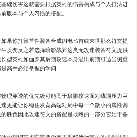
能基础伤害这就需要根据英雄的伤害构成与个人打法进
当前版本与个人习惯的搭配。
量如果你打算首件装备合成闪电匕首或末世那么符文提
产生质变反之若选择暗影战斧这类无攻速装备符文提供
成长型英雄如伽罗其后期攻速本身溢出前期可适当侧重
衡是高手必须掌握的学问。
容物理穿透的优先级可能高于极限攻速而对线期压力巨
攻速更能让你稳住发育高端对局中每一个微小的属性调
战的胜负因此攻速符文的搭配是战略的一部分它始于备