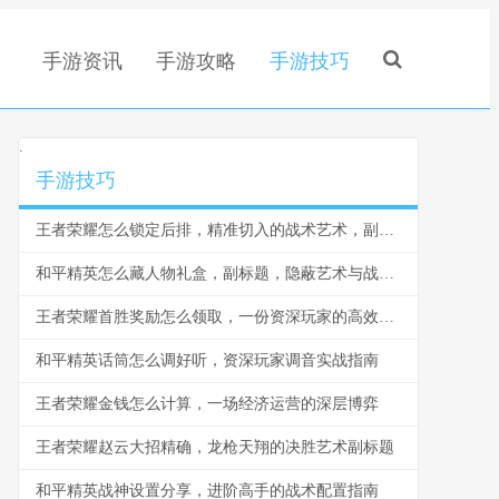
手游资讯
手游攻略
手游技巧
.
手游技巧
王者荣耀怎么锁定后排，精准切入的战术艺术，副标题，脆皮噩梦与团战胜负手
和平精英怎么藏人物礼盒，副标题，隐蔽艺术与战术博弈
王者荣耀首胜奖励怎么领取，一份资深玩家的高效指南，副标题，揭秘每日第一胜的隐藏技巧与深远意义
和平精英话筒怎么调好听，资深玩家调音实战指南
王者荣耀金钱怎么计算，一场经济运营的深层博弈
王者荣耀赵云大招精确，龙枪天翔的决胜艺术副标题
和平精英战神设置分享，进阶高手的战术配置指南