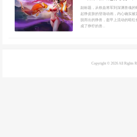
副标题，从铁血将军到深渊兽魂的
起狰皮肤的登场动画，内心确实被
脱而出的狰兽，盔甲上流动的暗红
成了狰狞的兽...
Copyright © 2026 All Rights