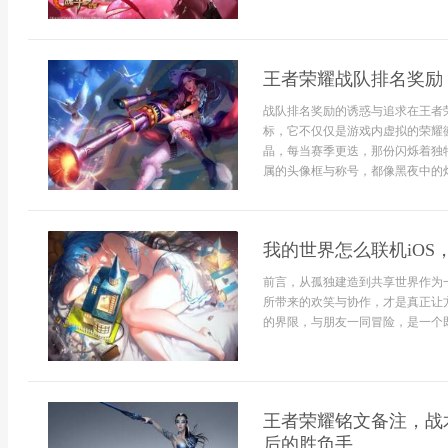
王者荣耀战队排名奖励
战队排名奖励的诱惑与追求在王者
标，它不仅仅是游戏内虚拟的荣耀
晶，每当赛季更迭，那份闪烁着独
属的头像框与称号，都像黑夜中的灯
我的世界怎么联机iO
前言，从孤独建造到共享世界作为
所带来的欢笑与协作，才是真正让
的界限，与朋友一同冒险，是一个既
王者荣耀铭文备注，战
后的胜负手