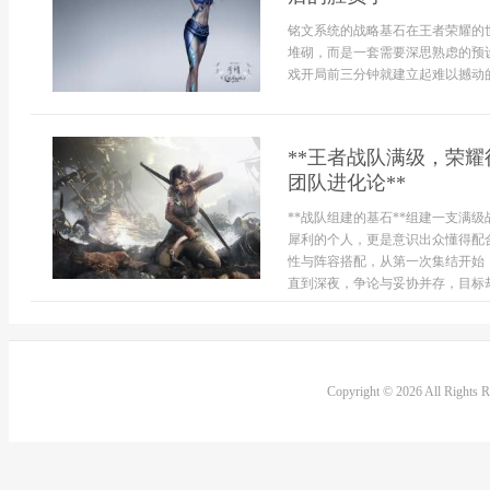
铭文系统的战略基石在王者荣耀的
堆砌，而是一套需要深思熟虑的预
戏开局前三分钟就建立起难以撼动的
**王者战队满级，荣
团队进化论**
**战队组建的基石**组建一支满
犀利的个人，更是意识出众懂得配
性与阵容搭配，从第一次集结开始
直到深夜，争论与妥协并存，目标却
Copyright © 2026 All Rights