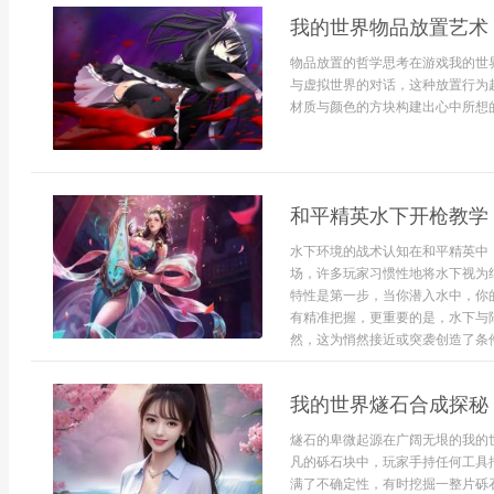
我的世界物品放置艺术
物品放置的哲学思考在游戏我的世
与虚拟世界的对话，这种放置行为
材质与颜色的方块构建出心中所想的
和平精英水下开枪教学
水下环境的战术认知在和平精英中
场，许多玩家习惯性地将水下视为
特性是第一步，当你潜入水中，你
有精准把握，更重要的是，水下与
然，这为悄然接近或突袭创造了条件.
我的世界燧石合成探秘
燧石的卑微起源在广阔无垠的我的
凡的砾石块中，玩家手持任何工具
满了不确定性，有时挖掘一整片砾