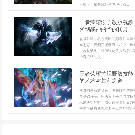
形成了大量视线死角与埋伏点...
王者荣耀猴子改版视频
客到战神的华丽转身
改版前瞻，核心机制的颠覆性重塑
丝忐忑，视频开场便直击核心，展
击收益波动，转而强化了技能后的
护身咒法的改...
王者荣耀拉视野放技能
的艺术与胜利之道
视野的基石意义在王者荣耀的对局
弈基础许多玩家执着于手速与连招
息是决策的唯一依据你能看到敌方
中潜伏的威胁就能避免无谓的阵亡
拉视野视为一种必须熟练掌握的基础技