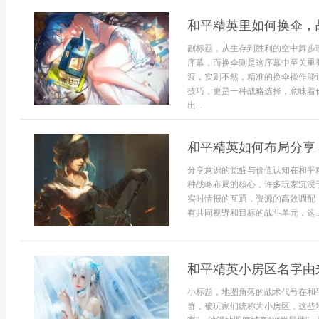
和平精英里如何换伞，
副标题，从生存到胜利的空中舞步
序幕，而换伞则是这序幕中至关重
渡，实则不然，精准的换伞操作能
技巧，更是一种战略选择，意味着
出...
和平精英如何布局分享
分享意识的觉醒与价值认知在和平
种战略布局的核心，许多玩家沉浸
实时情报的互通，资源的高效调配
有共同视野和目标的战斗单元，这..
和平精英小房区名字由
小标题，地图角落的战术代号在和
群，被玩家们统称为小房区，这些