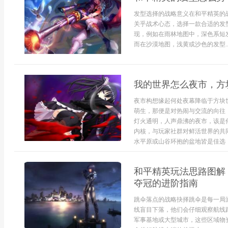
发型选择的战略意义在和平精英的
关乎战术心态，选择一款合适的发
现，例如在雨林地图中，深色系短
而在沙漠地图，浅黄或沙色的发型..
我的世界怎么夜市，方
夜市构想缘起何处夜幕降临于方块
萌生，那便是对热闹与交流的向往
灯火通明，人声鼎沸的夜市，该是
内核，与玩家社群对鲜活世界的共
水平原或山谷环抱的盆地皆是佳选，需
和平精英玩法思路图解
夺冠的进阶指南
跳伞落点的战略抉择跳伞是每一局
线盲目下落，他们会仔细观察航线
军事基地或大型城市，这些区域物