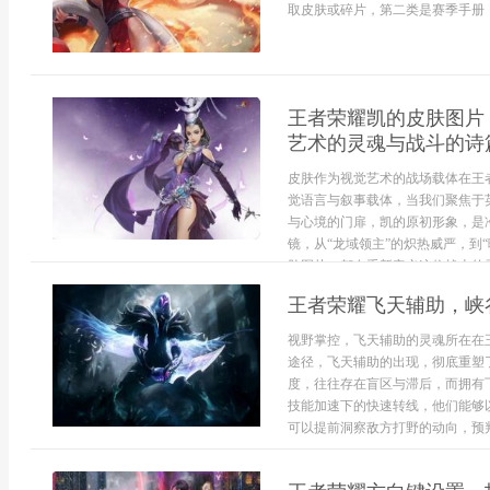
取皮肤或碎片，第二类是赛季手册，通
王者荣耀凯的皮肤图片
艺术的灵魂与战斗的诗
皮肤作为视觉艺术的战场载体在王
觉语言与叙事载体，当我们聚焦于
与心境的门扉，凯的原初形象，是
镜，从“龙域领主”的炽热威严，到
肤图片，都在重新定义这位战士的灵
王者荣耀飞天辅助，峡
视野掌控，飞天辅助的灵魂所在在
途径，飞天辅助的出现，彻底重塑
度，往往存在盲区与滞后，而拥有
技能加速下的快速转线，他们能够
可以提前洞察敌方打野的动向，预判.