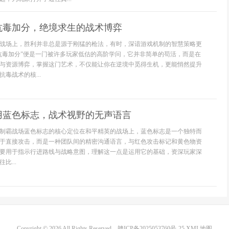
抗毒加分，绝境求生的战术博弈
战场上，胜利并非总是源于刚猛的枪法，有时，深谙游戏机制的智慧策略更
抗毒加分”便是一门被许多玩家低估的高阶学问，它并非简单的苟活，而是在
与资源博弈，掌握这门艺术，不仅能让你在逆境中觅得生机，更能悄然提升
毒战术的核...
用蓝色标志，战术视野的无声语言
制霸战场蓝色标志的核心定位在和平精英的战场上，蓝色标志是一个独特而
于直接攻击，而是一种团队间的精密沟通语言，与红色攻击标记和黄色物资
要用于指示行进路线与战略意图，理解这一点是运用它的基础，资深玩家深
比...
Copyright © 2026 All Rights Reserved.
赣ICP备2025053760号-25
XML地图