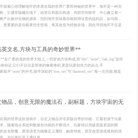
牢探索心得理解地牢的本质在我的世界广袤而神秘的世界中，地牢是一种充
构，它通常隐藏在地下，由苔石和圆石构成，内部空间狭窄，中心矗立着一
断产出敌对生物的源泉，找到地牢意味着你能获得珍贵的战利品，如马鞍，
，更重要的是你能掌控生怪箱，将其改造为经验农场，因此寻找地牢不仅是
品英文名,方块与工具的奇妙世界**
在广袤的我的世界大陆上,一切皆由方块构成,而“dirt”,“stone”,“oak_log”这些
的身份证,它们不仅仅是简单的像素堆积,更是玩家创造力的起点,手
e”,玩家敲开“stone”的外壳,探寻深处的“iron_ore”与“diamond_ore”,每一次挖掘,都是
义物品，创意无限的魔法石，副标题，方块宇宙的无
在我的世界这款游戏中，自定义物品并非原版自带的功能，它最初源于玩家
求，随着指令系统和数据包功能的不断强大，玩家得以突破原版资源的限
的改名附魔，逐渐演变为能够定义属性，触发特效，甚至改变游戏规则的强
，为玩家打开了通往真...