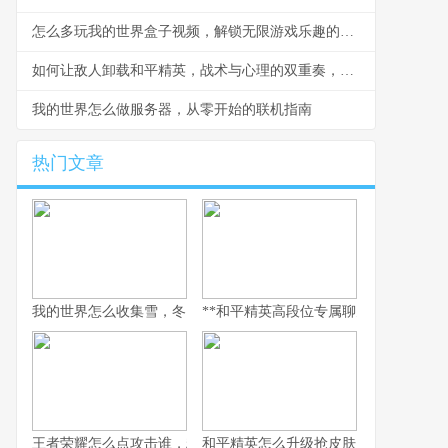
怎么多玩我的世界盒子视频，解锁无限游戏乐趣的钥匙
如何让敌人卸载和平精英，战术与心理的双重奏，副标题，一场没有硝烟的战争
我的世界怎么做服务器，从零开始的联机指南
热门文章
我的世界怎么收集雪，冬日生存的艺术
**和平精英高段位专属聊天：无声战场上
王者荣耀怎么点攻击谁，精准操作背后的博弈艺术，副标题，从本
和平精英怎么升级抢皮肤，高效进阶全