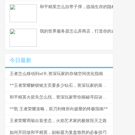
和平精英怎么自带子弹，战场生存的隐秘法则
我的世界服务器怎么弄商店，打造你的虚拟商业帝
今日最新
王者怎么移动到sd卡,资深玩家的存储空间优化指南
**王者荣耀解锁铭文页要多少钻石，资深玩家的策略与情怀**
和平精英火箭失怎么找，资深玩家带你揭秘寻踪诀窍副标题
**凯 王者荣耀攻略，双刃剑锋所向披靡的终极指南**
王者荣耀周瑜出装变态，火焰艺术家的极致毁灭之路
如何开回放和平精英，副标题为复盘致胜的必备技巧