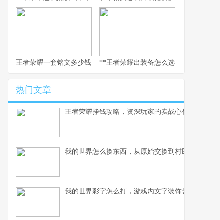
王者荣耀一套铭文多少钱，副标题：老玩家的精打细算与情怀回响
**王者荣耀出装备怎么选，资深玩家的实
热门文章
王者荣耀挣钱攻略，资深玩家的实战心得分享
我的世界怎么换东西，从原始交换到村民交易全解
我的世界彩字怎么打，游戏内文字装饰艺术指南