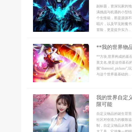
副标题，资深玩家的地
满挑战与机遇的小型结
个生怪箱，那是源源不
唱片，以及罕见附魔书
冒险，更是提升实力...
**我的世界物
**方块,世界构成的基石**
英文名,便是这些基石
握“diamond_pickax
与这个世界最基础的...
我的世界自定
限可能
自定义物品的诞生背景
社区对创造力的极致追
制，自定义物品从简单
大工具，它就像一把钥匙