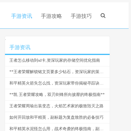
手游资讯
手游攻略
手游技巧
.
手游资讯
王者怎么移动到sd卡,资深玩家的存储空间优化指南
**王者荣耀解锁铭文页要多少钻石，资深玩家的策略与情怀**
和平精英火箭失怎么找，资深玩家带你揭秘寻踪诀窍副标题
**凯 王者荣耀攻略，双刃剑锋所向披靡的终极指南**
王者荣耀周瑜出装变态，火焰艺术家的极致毁灭之路
如何开回放和平精英，副标题为复盘致胜的必备技巧
和平精英水泥怪怎么用，战术奇袭的终极指南，副标题，水泥丛林中的隐形杀手