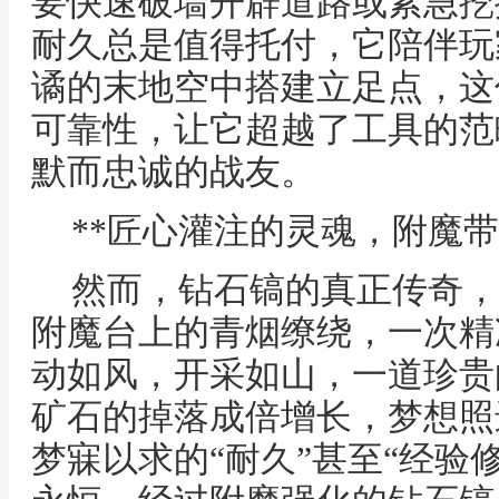
要快速破墙开辟道路或紧急挖
耐久总是值得托付，它陪伴玩
谲的末地空中搭建立足点，这
可靠性，让它超越了工具的范
默而忠诚的战友。
**匠心灌注的灵魂，附魔带
然而，钻石镐的真正传奇，
附魔台上的青烟缭绕，一次精
动如风，开采如山，一道珍贵
矿石的掉落成倍增长，梦想照
梦寐以求的“耐久”甚至“经验