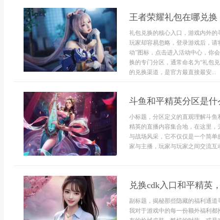
王者荣耀礼包在哪兑换
礼包兑换的核心入口，游戏内外的
玩家却容易忽略，登录游戏后，请
动”图标，点击进入活动中心，你
换的专门分区，通常命名为“礼包兑
的兑换渠道，是官方最直接最安...
斗鱼和平精英分区是什
小标题，分区定义的直观理解斗鱼
精英的直播内容集合地，在这里，
与战场风采，它不仅仅是一个简单
家与主播，玩家与玩家之间交流互动
兑换cdk入口和平精英
副标题，揭秘那些隐藏的福利通道
我对于游戏中的每一份额外福利都