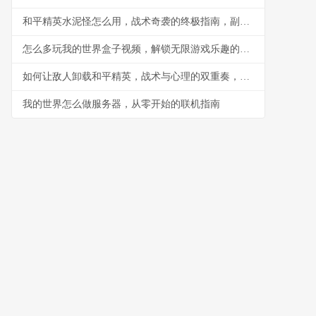
和平精英水泥怪怎么用，战术奇袭的终极指南，副标题，水泥丛林中的隐形杀手
怎么多玩我的世界盒子视频，解锁无限游戏乐趣的钥匙
如何让敌人卸载和平精英，战术与心理的双重奏，副标题，一场没有硝烟的战争
我的世界怎么做服务器，从零开始的联机指南