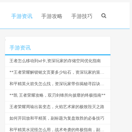
手游资讯
手游攻略
手游技巧
.
手游资讯
王者怎么移动到sd卡,资深玩家的存储空间优化指南
**王者荣耀解锁铭文页要多少钻石，资深玩家的策略与情怀**
和平精英火箭失怎么找，资深玩家带你揭秘寻踪诀窍副标题
**凯 王者荣耀攻略，双刃剑锋所向披靡的终极指南**
王者荣耀周瑜出装变态，火焰艺术家的极致毁灭之路
如何开回放和平精英，副标题为复盘致胜的必备技巧
和平精英水泥怪怎么用，战术奇袭的终极指南，副标题，水泥丛林中的隐形杀手