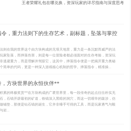
王者荣耀礼包在哪兑换，资深玩家的详尽指南与深度思考
指令，重力法则下的生存艺术，副标题，坠落与掌控
法则在我的世界这个由方块构成的无垠天地里，重力是一条沉默而威严的法
玩家坠落，而摔落伤害，则是每一位冒险者都必须面对的生存考验，资深玩
非逃避重力，而是理解并驾驭它，这其中，摔落指令便是一把揭开重力奥秘
个简单的代码，更是一种深入游戏核心机制的哲学。摔落指令，精准操...
奇，方块世界的永恒伙伴**
源积累的终极奖赏**在方块构成的广袤世界里，每一段传奇的起点往往朴实无
石，石镐开辟最初的矿道，铁镐深入黑暗的洞穴，而这一切艰辛的跋涉，仿
做铺垫，那便是钻石镐的诞生，它并非唾手可得的工具，而是玩家勇气与毅
岩...