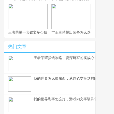
王者荣耀一套铭文多少钱，副标题：老玩家的精打细算与情怀回响
**王者荣耀出装备怎么选，资深玩家的实
热门文章
王者荣耀挣钱攻略，资深玩家的实战心得分享
我的世界怎么换东西，从原始交换到村民交易全解
我的世界彩字怎么打，游戏内文字装饰艺术指南