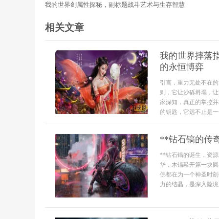
我的世界剑属性探秘，副标题战斗艺术与生存智慧
相关文章
我的世界摔落
的永恒博弈
引言，重力无处不在的
则，它让沙砾坍塌，让
家深知，真正的掌控并
的钥匙，它远不止是一
**钻石镐的传
**钻石镐的诞生，资
华，木镐敲开第一块圆
佛都在为一个神圣时刻
力的结晶，是深入险境与