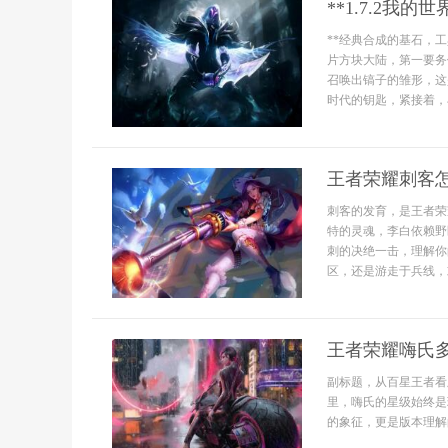
**1.7.2我
**经典合成的基石，工
片方块大陆，第一要务
召唤出镐子的雏形，这
时代的钥匙，紧接着，
王者荣耀刺客
刺客的发育，是王者荣
特的灵魂，李白依赖野
刺的决绝一击，理解你
区，还是游走于兵线，
王者荣耀嗨氏
副标题，从百星王者看
里，嗨氏的星级始终是
的象征，更是版本理解的