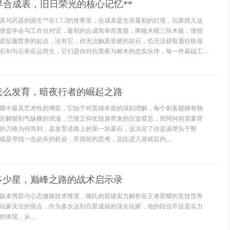
的世界合成表，旧日荣光的核心记忆**
具与武器的诞生**在1.7.2的世界里，合成表是生存最初的灯塔，玩家踏入这
便是学会与工作台对话，最初的合成简单而直接，两根木棍三块木板，便能
是征服世界的起点，没有它，你无法触及坚硬的岩石，也无法获取通往铁器
石剑与石斧应运而生，它们是你对抗黑夜与树木的忠实伙伴，每一件基础工...
怎么发育，暗夜行者的崛起之路
耀中最具艺术性的博弈，它始于对英雄本质的深刻理解，每个刺客都拥有独
区解锁剑气纵横的浪漫，兰陵王仰仗隐身带来的压迫窒息，而阿轲则需要背
的刀锋为何而利，是发育道路上的第一块基石，这决定了你是该埋头于野
或是寻找一击必杀的机会，开局前的思考，远比进入游戏后的...
多少星，巅峰之路的战术启示录
版本博弈与心态修炼技术维度，嗨氏的星级实力解析在王者荣耀的竞技世界
玩家关注的焦点，作为多次达到百星成就的顶尖玩家，他的段位不仅是实力
体现，从...