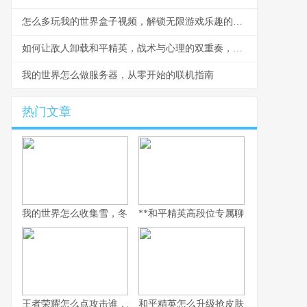
怎么多玩我的世界盒子视频，解锁无限游戏乐趣的钥匙
如何让敌人卸载和平精英，战术与心理的双重奏，副标题，一场没有硝烟的战争
我的世界怎么做服务器，从零开始的联机指南
热门文章
我的世界怎么收集雪，冬日生存的艺术
**和平精英高段位专属聊天：无声战场上
王者荣耀怎么点攻击谁，精准操作背后的博弈艺术，副标题，从本
和平精英怎么升级抢皮肤，高效进阶全