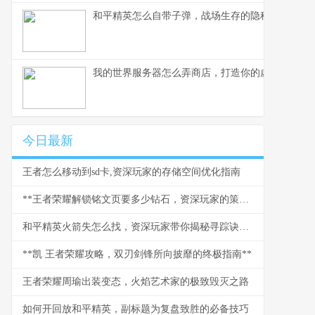
和平精英怎么自带子弹，战场生存的隐秘法则
我的世界服务器怎么弄商店，打造你的虚拟商业帝
今日最新
王者怎么移动到sd卡,资深玩家的存储空间优化指南
**王者荣耀解锁铭文页要多少钻石，资深玩家的策略与情怀**
和平精英火箭失怎么找，资深玩家带你揭秘寻踪诀窍副标题
**凯 王者荣耀攻略，双刃剑锋所向披靡的终极指南**
王者荣耀周瑜出装变态，火焰艺术家的极致毁灭之路
如何开回放和平精英，副标题为复盘致胜的必备技巧