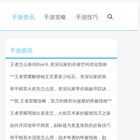
手游资讯
手游攻略
手游技巧
.
手游资讯
王者怎么移动到sd卡,资深玩家的存储空间优化指南
**王者荣耀解锁铭文页要多少钻石，资深玩家的策略与情怀**
和平精英火箭失怎么找，资深玩家带你揭秘寻踪诀窍副标题
**凯 王者荣耀攻略，双刃剑锋所向披靡的终极指南**
王者荣耀周瑜出装变态，火焰艺术家的极致毁灭之路
如何开回放和平精英，副标题为复盘致胜的必备技巧
和平精英水泥怪怎么用，战术奇袭的终极指南，副标题，水泥丛林中的隐形杀手