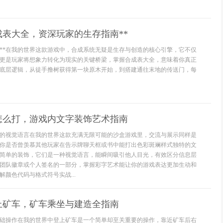
成表大全，资深玩家的生存指南**
位**在我的世界这款游戏中，合成系统无疑是生存与创造的核心引擎，它不仅
更是玩家将想象力转化为现实的关键桥梁，掌握合成表大全，意味着你真正
底层逻辑，从徒手撸树获得第一块原木开始，到搭建通往末地的传送门，每
怎么打，游戏内文字装饰艺术指南
的视觉语言在我的世界这款充满无限可能的沙盒游戏里，交流与展示同样是
你是否曾羡慕其他玩家在告示牌聊天框或书中能打出色彩斑斓样式独特的文
简单的装饰，它们是一种视觉语言，能瞬间吸引他人目光，有效区分信息层
团队徽章或个人签名的一部分，掌握彩字艺术能让你的游戏表达更加生动和
颜色代码与格式符号实战...
上矿车，矿车乘坐与建造全指南
础操作在我的世界中登上矿车是一个简单却至关重要的操作，靠近矿车后右