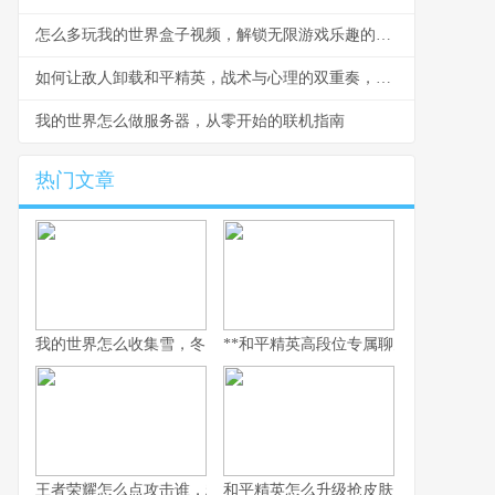
怎么多玩我的世界盒子视频，解锁无限游戏乐趣的钥匙
如何让敌人卸载和平精英，战术与心理的双重奏，副标题，一场没有硝烟的战争
我的世界怎么做服务器，从零开始的联机指南
热门文章
我的世界怎么收集雪，冬日生存的艺术
**和平精英高段位专属聊天：无声战场上
王者荣耀怎么点攻击谁，精准操作背后的博弈艺术，副标题，从本
和平精英怎么升级抢皮肤，高效进阶全