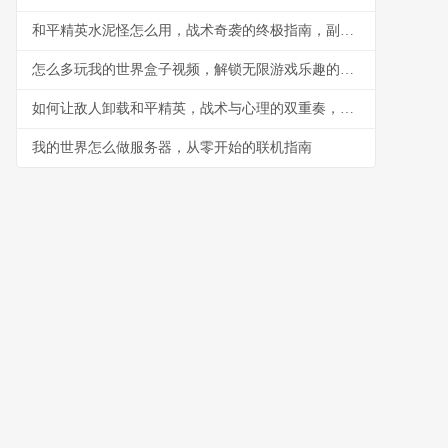
和平精英水泥怪怎么用，战术奇袭的终极指南，副标题，水泥丛林中的隐形杀手
怎么多玩我的世界盒子视频，解锁无限游戏乐趣的钥匙
如何让敌人卸载和平精英，战术与心理的双重奏，副标题，一场没有硝烟的战争
我的世界怎么做服务器，从零开始的联机指南