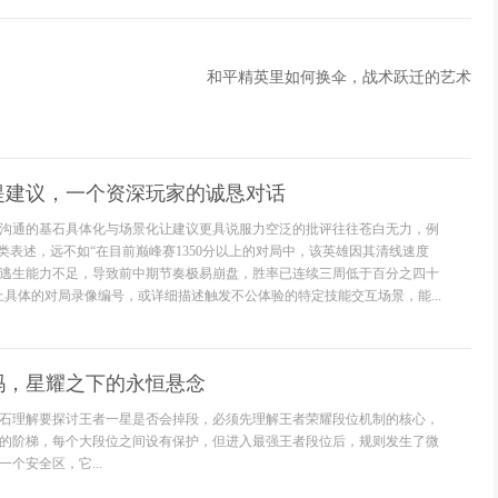
和平精英里如何换伞，战术跃迁的艺术
提建议，一个资深玩家的诚恳对话
沟通的基石具体化与场景化让建议更具说服力空泛的批评往往苍白无力，例
这类表述，远不如“在目前巅峰赛1350分以上的对局中，该英雄因其清线速度
逃生能力不足，导致前中期节奏极易崩盘，胜率已连续三周低于百分之四十
上具体的对局录像编号，或详细描述触发不公体验的特定技能交互场景，能...
吗，星耀之下的永恒悬念
石理解要探讨王者一星是否会掉段，必须先理解王者荣耀段位机制的核心，
的阶梯，每个大段位之间设有保护，但进入最强王者段位后，规则发生了微
个安全区，它...