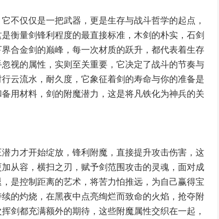
，它不仅仅是一把武器，更是生存与战斗哲学的起点，
这是衡量剑锋利程度的最直接标准，木剑的朴实，石剑
下界合金剑的巅峰，每一次材质的跃升，都代表着生存
手忽视的属性，实则至关重要，它决定了战斗的节奏与
时行云流水，耐久度，它象征着剑的寿命与你的准备是
和备用材料，剑的附魔潜力，这是将凡铁化为神兵的关
正潜力才开始绽放，锋利附魔，直接提升攻击伤害，这
更加从容，横扫之刃，赋予剑范围攻击的灵魂，面对成
退，是控制距离的艺术，将苦力怕推远，为自己赢得宝
持续的灼烧，在黑夜中点亮绚烂而致命的火焰，抢夺附
次挥剑都充满额外的期待，这些附魔属性交织在一起，