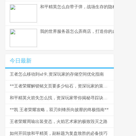
和平精英怎么自带子弹，战场生存的隐秘法则
我的世界服务器怎么弄商店，打造你的虚拟商业帝
今日最新
王者怎么移动到sd卡,资深玩家的存储空间优化指南
**王者荣耀解锁铭文页要多少钻石，资深玩家的策略与情怀**
和平精英火箭失怎么找，资深玩家带你揭秘寻踪诀窍副标题
**凯 王者荣耀攻略，双刃剑锋所向披靡的终极指南**
王者荣耀周瑜出装变态，火焰艺术家的极致毁灭之路
如何开回放和平精英，副标题为复盘致胜的必备技巧