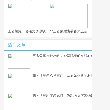
王者荣耀一套铭文多少钱，副标题：老玩家的精打细算与情怀回响
**王者荣耀出装备怎么选，资深玩家的实
热门文章
王者荣耀挣钱攻略，资深玩家的实战心得分享
我的世界怎么换东西，从原始交换到村民交易全解
我的世界彩字怎么打，游戏内文字装饰艺术指南