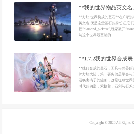
**我的世界物品英文名
**方块,世界构成的基石**在广袤的我的世界
英文名,便是这些基石的身份证,它
握“diamond_pickaxe”,玩家敲开“s
与这个世界最基础的...
**1.7.2我的世界合
**经典合成的基石，工具与武器的诞
片方块大陆，第一要务便是学会与
召唤出镐子的雏形，这是征服世界
时代的钥匙，紧接着，石剑与石斧应
Copyright © 2026 All Rights