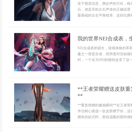
亚于视觉信息，脚步声的方向，枪
石，便是耳机左右声道的正确设置
最基础的左右平衡校准，这好比拥有
我的世界NEI合成表，
NEI合成表的诞生，游戏体验的
趣之一便是合成，然而面对浩如烟
时，一个名为NEI的模组改变了这一
**王者荣耀赠送皮肤
**
**重复馈赠的尴尬瞬间**在王者
伴侣精心挑选一款皮肤赠予你，这
拥有的款式时，那份温暖的期待便瞬