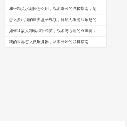
和平精英水泥怪怎么用，战术奇袭的终极指南，副标题，水泥丛林中的隐形杀手
怎么多玩我的世界盒子视频，解锁无限游戏乐趣的钥匙
如何让敌人卸载和平精英，战术与心理的双重奏，副标题，一场没有硝烟的战争
我的世界怎么做服务器，从零开始的联机指南