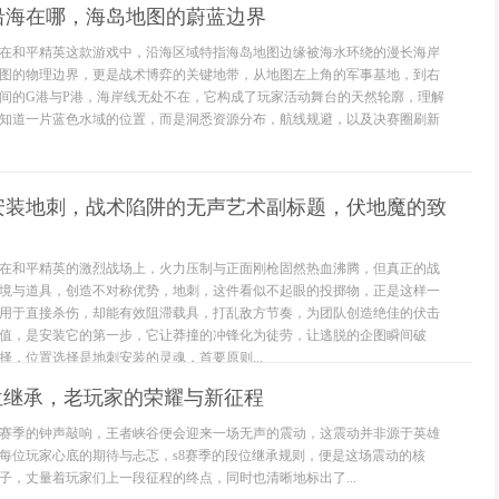
沿海在哪，海岛地图的蔚蓝边界
在和平精英这款游戏中，沿海区域特指海岛地图边缘被海水环绕的漫长海岸
图的物理边界，更是战术博弈的关键地带，从地图左上角的军事基地，到右
间的G港与P港，海岸线无处不在，它构成了玩家活动舞台的天然轮廓，理解
知道一片蓝色水域的位置，而是洞悉资源分布，航线规避，以及决赛圈刷新
安装地刺，战术陷阱的无声艺术副标题，伏地魔的致
在和平精英的激烈战场上，火力压制与正面刚枪固然热血沸腾，但真正的战
境与道具，创造不对称优势，地刺，这件看似不起眼的投掷物，正是这样一
用于直接杀伤，却能有效阻滞载具，打乱敌方节奏，为团队创造绝佳的伏击
值，是安装它的第一步，它让莽撞的冲锋化为徒劳，让逃脱的企图瞬间破
择，位置选择是地刺安装的灵魂，首要原则...
位继承，老玩家的荣耀与新征程
赛季的钟声敲响，王者峡谷便会迎来一场无声的震动，这震动并非源于英雄
每位玩家心底的期待与忐忑，s8赛季的段位继承规则，便是这场震动的核
子，丈量着玩家们上一段征程的终点，同时也清晰地标出了...