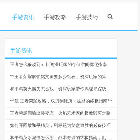
手游资讯
手游攻略
手游技巧
.
手游资讯
王者怎么移动到sd卡,资深玩家的存储空间优化指南
**王者荣耀解锁铭文页要多少钻石，资深玩家的策略与情怀**
和平精英火箭失怎么找，资深玩家带你揭秘寻踪诀窍副标题
**凯 王者荣耀攻略，双刃剑锋所向披靡的终极指南**
王者荣耀周瑜出装变态，火焰艺术家的极致毁灭之路
如何开回放和平精英，副标题为复盘致胜的必备技巧
和平精英水泥怪怎么用，战术奇袭的终极指南，副标题，水泥丛林中的隐形杀手