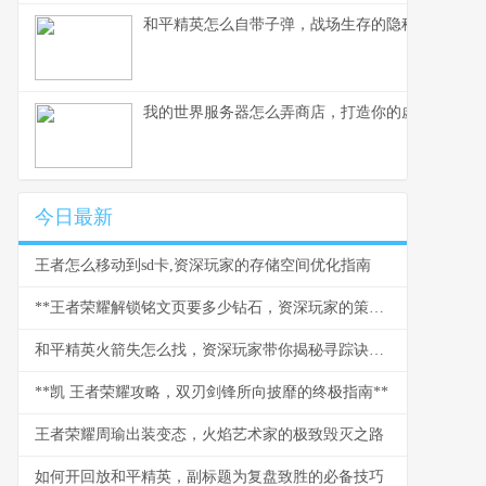
和平精英怎么自带子弹，战场生存的隐秘法则
我的世界服务器怎么弄商店，打造你的虚拟商业帝
今日最新
王者怎么移动到sd卡,资深玩家的存储空间优化指南
**王者荣耀解锁铭文页要多少钻石，资深玩家的策略与情怀**
和平精英火箭失怎么找，资深玩家带你揭秘寻踪诀窍副标题
**凯 王者荣耀攻略，双刃剑锋所向披靡的终极指南**
王者荣耀周瑜出装变态，火焰艺术家的极致毁灭之路
如何开回放和平精英，副标题为复盘致胜的必备技巧