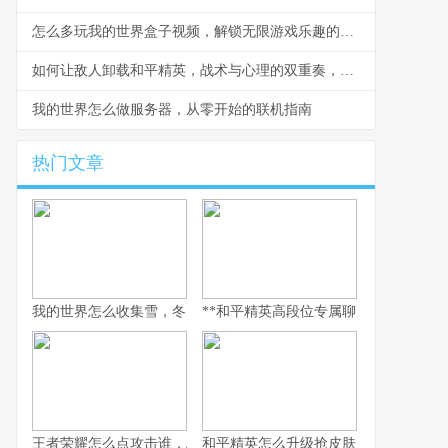
怎么多玩我的世界盒子视频，解锁无限游戏乐趣的钥匙
如何让敌人卸载和平精英，战术与心理的双重奏，副标题，一场没有硝烟的战争
我的世界怎么做服务器，从零开始的联机指南
热门文章
我的世界怎么收集雪，冬日生存的艺术
**和平精英高段位专属聊天：无声战场上
王者荣耀怎么点攻击谁，精准操作背后的博弈艺术，副标题，从本
和平精英怎么升级抢皮肤，高效进阶全