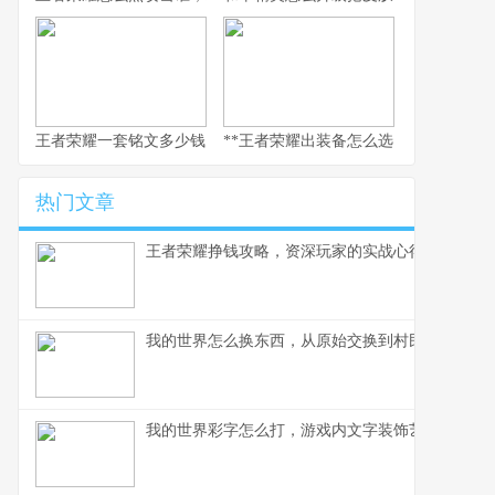
王者荣耀一套铭文多少钱，副标题：老玩家的精打细算与情怀回响
**王者荣耀出装备怎么选，资深玩家的实
热门文章
王者荣耀挣钱攻略，资深玩家的实战心得分享
我的世界怎么换东西，从原始交换到村民交易全解
我的世界彩字怎么打，游戏内文字装饰艺术指南