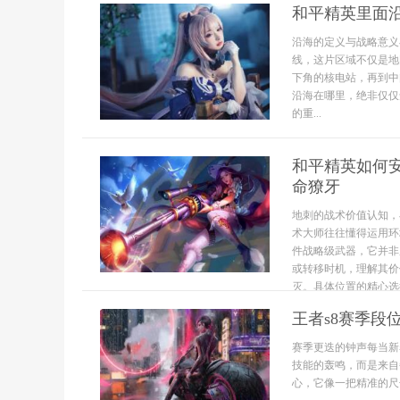
和平精英里面
沿海的定义与战略意义
线，这片区域不仅是地
下角的核电站，再到中
沿海在哪里，绝非仅仅
的重...
和平精英如何
命獠牙
地刺的战术价值认知，
术大师往往懂得运用环
件战略级武器，它并非
或转移时机，理解其价
灭。具体位置的精心选
王者s8赛季段
赛季更迭的钟声每当新
技能的轰鸣，而是来自
心，它像一把精准的尺