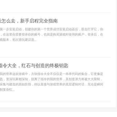
版怎么去，新手启程完全指南
第一步安装启动，创建你的第一个世界成功安装启动器后，双击打开它，你
，在这里你需要登录你的账号，也就是购买游戏时使用的账户，登录后，在
版本，初次游玩建议选...
块指令大全，红石与创造的终极钥匙
我的世界这款游戏中，方块指令大全不仅仅是一串串代码的集合，它更像是
匙，资深玩家都深知，脱离了指令的我的世界，其创造潜力将被大大限制，
采集与建造的原始阶段，得以直接与游戏世界的底层逻辑对话，无论是瞬间
复杂红...