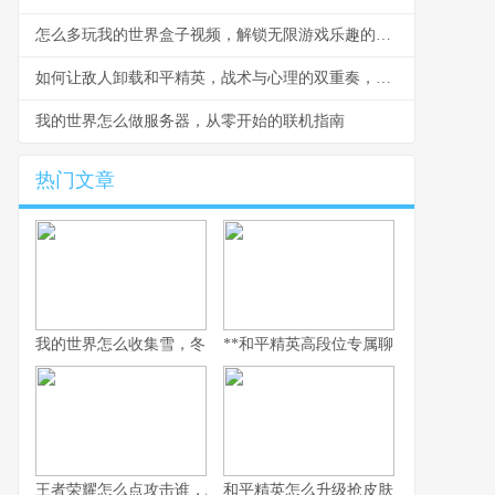
怎么多玩我的世界盒子视频，解锁无限游戏乐趣的钥匙
如何让敌人卸载和平精英，战术与心理的双重奏，副标题，一场没有硝烟的战争
我的世界怎么做服务器，从零开始的联机指南
热门文章
我的世界怎么收集雪，冬日生存的艺术
**和平精英高段位专属聊天：无声战场上
王者荣耀怎么点攻击谁，精准操作背后的博弈艺术，副标题，从本
和平精英怎么升级抢皮肤，高效进阶全