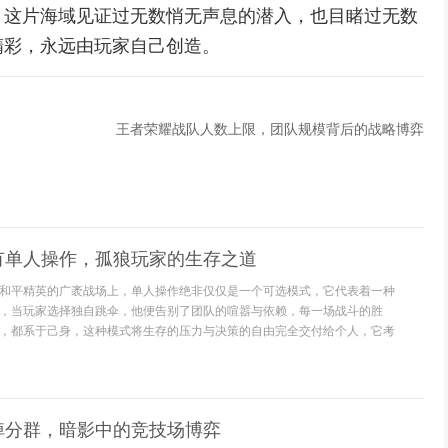
，这片海域见证过无数悄无声息的潜入，也目睹过无数
精彩，永远由玩家自己创造。
王者荣耀战队人数上限，团队规模背后的战略博弈
有单人操作，孤狼玩家的生存之道
和平精英的广袤战场上，单人操作绝非仅仅是一个可选模式，它代表着一种
，当玩家选择独自跳伞，他便告别了团队的喧嚣与依赖，每一场战斗的胜
，都系于己身，这种模式将生存的压力与决策的自由完全交付给个人，它考
掉分群，暗影中的竞技场博弈