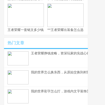
王者荣耀一套铭文多少钱，副标题：老玩家的精打细算与情怀回响
**王者荣耀出装备怎么选，资深玩家的实
热门文章
王者荣耀挣钱攻略，资深玩家的实战心得分享
我的世界怎么换东西，从原始交换到村民交易全解
我的世界彩字怎么打，游戏内文字装饰艺术指南