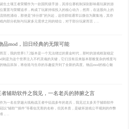
诞生土壤王者荣耀作为一款国民级手游，其排位赛机制深刻影响着玩家的游
位重置与荣耀追求，构成了玩家持续投入的核心动力，然而，在这股向上的
流悄然涌动，那便是“掉分群”的兴起，这些群组通常以微信为聚集地，其存
戏内部分机制与玩家多元需求之间的错位，对于部分玩家而言，...
2 物品mod，旧日经典的无限可能
而言，我的世界1.7.2版本是一个无法绕过的黄金时代，那时的游戏框架稳定
od则是为这个世界注入不朽灵魂的关键，它们没有后来版本那般复杂的维度与
的物品添加，将创造与生存的乐趣提升到了全新的高度。物品mod的核心魅
王者辅助软件之我见，一名老兵的肺腑之言
作为一名在穿越火线枪战王者中征战多年的老兵，我见过太多关于辅助软件
冠以“辅助”“插件”等看似无害的名称，但其本质，是破坏游戏公平规则的作弊
，...