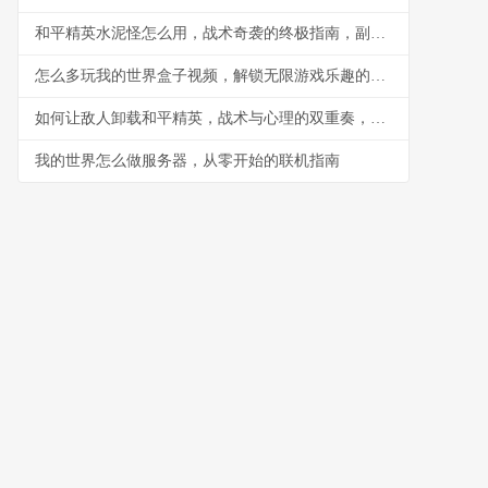
和平精英水泥怪怎么用，战术奇袭的终极指南，副标题，水泥丛林中的隐形杀手
怎么多玩我的世界盒子视频，解锁无限游戏乐趣的钥匙
如何让敌人卸载和平精英，战术与心理的双重奏，副标题，一场没有硝烟的战争
我的世界怎么做服务器，从零开始的联机指南