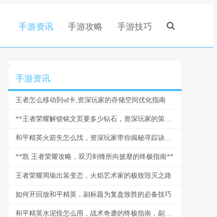
手游资讯
手游攻略
手游技巧
.
手游资讯
王者怎么移动到sd卡,资深玩家的存储空间优化指南
**王者荣耀解锁铭文页要多少钻石，资深玩家的策略与情怀**
和平精英火箭失怎么找，资深玩家带你揭秘寻踪诀窍副标题
**凯 王者荣耀攻略，双刃剑锋所向披靡的终极指南**
王者荣耀周瑜出装变态，火焰艺术家的极致毁灭之路
如何开回放和平精英，副标题为复盘致胜的必备技巧
和平精英水泥怪怎么用，战术奇袭的终极指南，副标题，水泥丛林中的隐形杀手