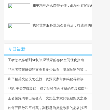
和平精英怎么自带子弹，战场生存的隐秘法则
我的世界服务器怎么弄商店，打造你的虚拟商业帝
今日最新
王者怎么移动到sd卡,资深玩家的存储空间优化指南
**王者荣耀解锁铭文页要多少钻石，资深玩家的策略与情怀**
和平精英火箭失怎么找，资深玩家带你揭秘寻踪诀窍副标题
**凯 王者荣耀攻略，双刃剑锋所向披靡的终极指南**
王者荣耀周瑜出装变态，火焰艺术家的极致毁灭之路
如何开回放和平精英，副标题为复盘致胜的必备技巧