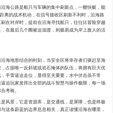
与沿海公路是船只与车辆的集中刷新点，一艘快艇，能
远距离的战术机动，在信号接收区刷新不利时，沿海路
区刷在对岸时，提前在沿海寻找船只，往往比冒险穿越
具，在最后几个圈被迫泅渡，则极易成为岸上敌人的活
与沿海地形结合的时刻，当安全区将幸存者们驱赶至海
限，占据唯一反斜坡或岩石掩体的队伍，将拥有巨大优
线，手雷逼迫走位，显得至关重要，水中伏击虽不常
境逼迫玩家发挥出全部的战斗智慧与操作极限，每一场
综合考验。
止是风景，它是资源库，是交通线，是屏障，也是终极
都与这条蔚蓝的边界息息相关，真正读懂沿海在哪里，