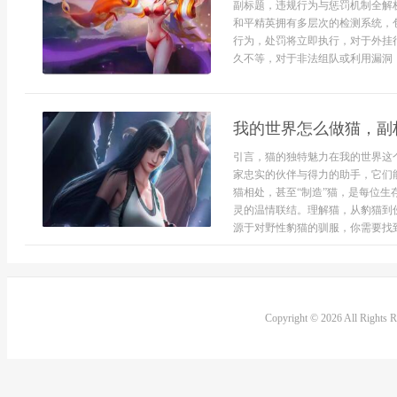
副标题，违规行为与惩罚机制全解
和平精英拥有多层次的检测系统，
行为，处罚将立即执行，对于外挂
久不等，对于非法组队或利用漏洞，会
我的世界怎么做猫，副
引言，猫的独特魅力在我的世界这
家忠实的伙伴与得力的助手，它们
猫相处，甚至“制造”猫，是每位
灵的温情联结。理解猫，从豹猫到
源于对野性豹猫的驯服，你需要找到
Copyright © 2026 All Rights