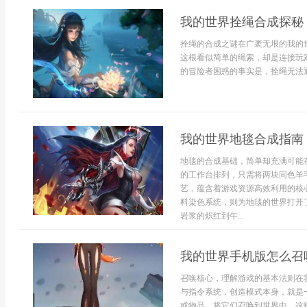
我的世界拴绳合成探秘
拴绳的合成之谜在广袤无垠的我的
这根看似简单的绳索，却是连接玩
的冒险者困惑的事实是，拴绳无法通
我的世界地毯合成指南
地毯的合成基础，简单却充满可能
的工作台排列，只需将两块同色羊
艺，蕴含着游戏资源高效利用的核
料染色系统，则为地毯的世界打开
岩浆的炽红到午...
我的世界手机版怎么召
召唤核心，理解游戏的基本法则在
与指令系统，创造模式本身，就是
或物品，将它们召唤到世界中，这赋