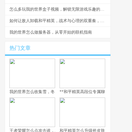
怎么多玩我的世界盒子视频，解锁无限游戏乐趣的钥匙
如何让敌人卸载和平精英，战术与心理的双重奏，副标题，一场没有硝烟的战争
我的世界怎么做服务器，从零开始的联机指南
热门文章
我的世界怎么收集雪，冬日生存的艺术
**和平精英高段位专属聊天：无声战场上
王者荣耀怎么点攻击谁，精准操作背后的博弈艺术，副标题，从本
和平精英怎么升级抢皮肤，高效进阶全