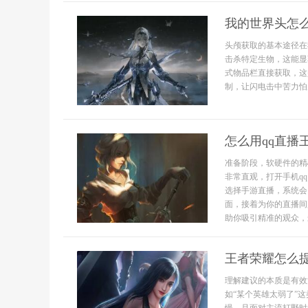
我的世界头怎
头颅获取的基本途径在
击杀特定生物，这能显
式物品栏直接获取，这
制，让闪电击中苦力怕后
怎么用qq直播
准备阶段，软硬件的精
非常直观，打开手机q
选择手游直播，系统会
面，接着为你的直播间
助你吸引精准的观众，最
王者荣耀怎么
理解建议的本质是有效
如“某个英雄太弱了”