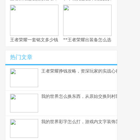
王者荣耀一套铭文多少钱，副标题：老玩家的精打细算与情怀回响
**王者荣耀出装备怎么选，资深玩家的实
热门文章
王者荣耀挣钱攻略，资深玩家的实战心得分享
我的世界怎么换东西，从原始交换到村民交易全解
我的世界彩字怎么打，游戏内文字装饰艺术指南