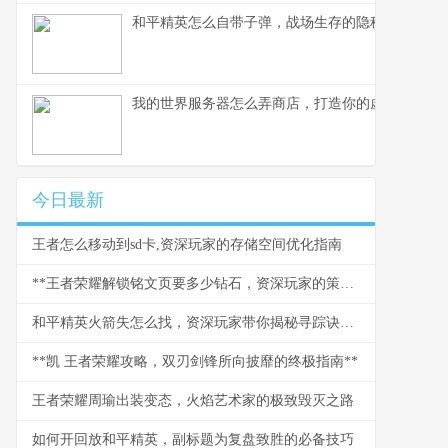
和平精英怎么自带子弹，战场生存的隐秘法则
我的世界服务器怎么弄商店，打造你的虚拟商业帝
今日最新
王者怎么移动到sd卡,资深玩家的存储空间优化指南
**王者荣耀解锁铭文页要多少钻石，资深玩家的策略与情怀**
和平精英火箭失怎么找，资深玩家带你揭秘寻踪诀窍副标题
**凯 王者荣耀攻略，双刃剑锋所向披靡的终极指南**
王者荣耀周瑜出装变态，火焰艺术家的极致毁灭之路
如何开回放和平精英，副标题为复盘致胜的必备技巧