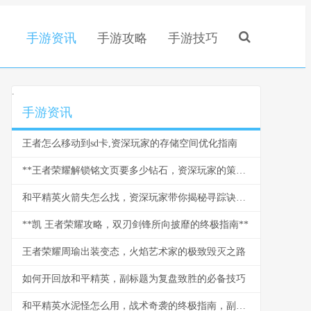
手游资讯
手游攻略
手游技巧
.
手游资讯
王者怎么移动到sd卡,资深玩家的存储空间优化指南
**王者荣耀解锁铭文页要多少钻石，资深玩家的策略与情怀**
和平精英火箭失怎么找，资深玩家带你揭秘寻踪诀窍副标题
**凯 王者荣耀攻略，双刃剑锋所向披靡的终极指南**
王者荣耀周瑜出装变态，火焰艺术家的极致毁灭之路
如何开回放和平精英，副标题为复盘致胜的必备技巧
和平精英水泥怪怎么用，战术奇袭的终极指南，副标题，水泥丛林中的隐形杀手