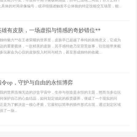
逃生能力不足，导致前中期节奏极易崩盘，胜率已连续三周低于百分之四十
上具体的对局录像编号，或详细描述触发不公体验的特定技能交互场景，能...
英雄有皮肤，一场虚拟与情感的奇妙错位**
的独特魅力**在王者荣耀的世界里，皮肤早已超越了单纯的装饰意义，它成为
达的重要载体，一款精美的皮肤，其手感特效乃至背景故事，往往能带来截
多玩家会为心仪的皮肤投入时间与精力，甚至形成独特的收藏...
令op，守护与自由的永恒博弈
我的世界浩瀚无边的沙盒宇宙中，生存与创造是永恒的主题，然而当多位玩
何保护自己的心血结晶，如何划定彼此的权责疆界，便成了一个现实的问
正是为了解决这一核心矛盾，它最初以简单的插件形式出现，通过划定区域
了一块...