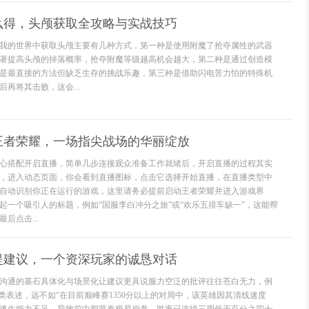
么得，头颅获取全攻略与实战技巧
我的世界中获取头颅主要有几种方式，第一种是使用附魔了抢夺属性的武器
著提高头颅的掉落概率，抢夺附魔等级越高机会越大，第二种是通过创造模
是最直接的方法但缺乏生存的挑战乐趣，第三种是借助闪电苦力怕的特殊机
再将其击败，这会...
王者荣耀，一场指尖战场的华丽绽放
心搭配开启直播，简单几步连接观众准备工作就绪后，开启直播的过程其实
q，进入动态页面，你会看到直播图标，点击它选择开始直播，在直播类型中
自动识别你正在运行的游戏，这里请务必提前启动王者荣耀并进入游戏界
起一个吸引人的标题，例如“国服李白冲分之旅”或“欢乐五排车缺一”，这能帮
后点击...
提建议，一个资深玩家的诚恳对话
沟通的基石具体化与场景化让建议更具说服力空泛的批评往往苍白无力，例
这类表述，远不如“在目前巅峰赛1350分以上的对局中，该英雄因其清线速度