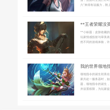
慢，且面对主流打野时
六”来得有说服力，附
**王者荣耀没
**小标题：皮肤收藏
玩家情感投射与审美表
然不同的游戏体验，许
我的世界领地指
领地指令的诞生初衷在
家共处一服务器时，如
题，领地指令的诞生，
并设置权限，为玩家提供