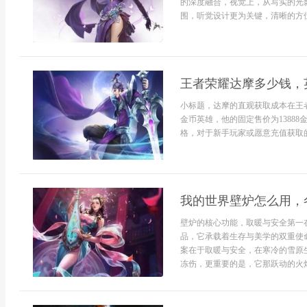
的深度融合，视觉上，从写实的光
围，听觉设计更为关键，清晰的方位脚
王者荣耀达摩多少钱，
小标题，达摩的直观获取成本在王
金币英雄，他的固定售价为1388
格，对于新手玩家或愿意充值获取的
我的世界壁炉怎么用，
壁炉的核心功能，取暖与安全第一
品，它承载着生存与美学的双重使
案在于取暖与安全，在寒冷的雪原
冻伤，更重要的是，它那跃动的火焰能