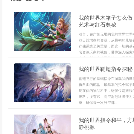
我的世界木箱子怎么做
艺术与红石奥秘
引言，在广阔无垠的我的世界世界
些日益增多的资源，从最初的几块
存储系统至关重要，而这一切的基
名资深玩家的视角，带你深入探索
合成。制作木箱子的第一步是获取木材
我的世界鞘翅指令探秘
鞘翅飞行的基础指令在游戏我的世
份自由的舵盘，最基本的指令赋予
现在你的物品栏中，这仅仅是旅程
燃料，没有它，高空滑翔终将变为
单，确保每一次升空都...
我的世界指令和平，方
静桃源