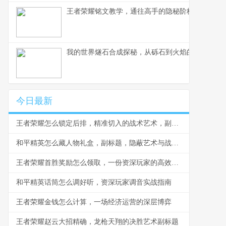
王者荣耀铭文教学，通往高手的隐秘阶梯副标题，
我的世界燧石合成探秘，从砾石到火焰的生存艺术
今日最新
王者荣耀怎么锁定后排，精准切入的战术艺术，副标题，脆皮噩梦与团战胜负手
和平精英怎么藏人物礼盒，副标题，隐蔽艺术与战术博弈
王者荣耀首胜奖励怎么领取，一份资深玩家的高效指南，副标题，揭秘每日第一胜的隐藏技巧与深远意义
和平精英话筒怎么调好听，资深玩家调音实战指南
王者荣耀金钱怎么计算，一场经济运营的深层博弈
王者荣耀赵云大招精确，龙枪天翔的决胜艺术副标题