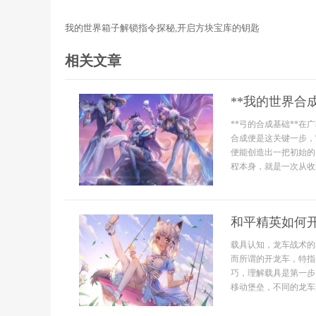
我的世界箱子解锁指令探秘,开启方块宝库的钥匙
相关文章
**我的世界合
**弓的合成基础**
合成便是这关键一步，
便能创造出一把初始的
程本身，就是一次从收
和平精英如何
载具认知，龙车战术的
而所谓的开龙车，特指
巧，理解载具是第一步
移动堡垒，不同的龙车选