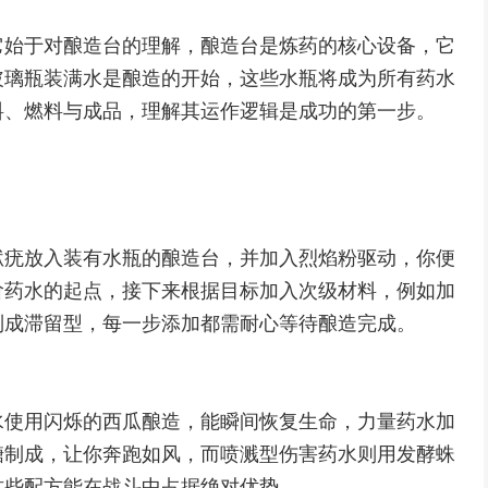
它始于对酿造台的理解，酿造台是炼药的核心设备，它
玻璃瓶装满水是酿造的开始，这些水瓶将成为所有药水
料、燃料与成品，理解其运作逻辑是成功的第一步。
狱疣放入装有水瓶的酿造台，并加入烈焰粉驱动，你便
阶药水的起点，接下来根据目标加入次级材料，例如加
制成滞留型，每一步添加都需耐心等待酿造完成。
水使用闪烁的西瓜酿造，能瞬间恢复生命，力量药水加
糖制成，让你奔跑如风，而喷溅型伤害药水则用发酵蛛
这些配方能在战斗中占据绝对优势。