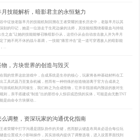
芈月技能解析，暗影君主的永恒魅力
谷中绽放老版芈月的技能机制回溯在王者荣耀的漫长历史中，老版芈月以其
深刻的印记，她是一位游走于生死边缘的法师，其技能组围绕着吸血与持续
永生之血”让她的技能能够召唤暗影仆从，这些仆从会自动攻击敌人并为芈月
定了她不死不休的战斗基调，一技能“痛苦冲击”是一道可穿透敌人的暗影能
..
怪物，方块世界的创造与毁灭
在我的世界这款游戏中，合成系统是生存的核心，玩家将各种基础材料在工
出工具武器乃至复杂机械，然而有一种特殊的创造物游离于官方合成表之
与游戏机制共同催生，我们称之为合成怪物，它并非指游戏内预设的敌对生
规则，亲手搭建或“制造”出的那些令人惊叹或恐惧的实体，可能是由无数TNT
是由命令方块驱动...
怎么调整，资深玩家的沟通优化指南
王者荣耀中打字沟通是团队协作的关键，然而默认键盘布局未必适合每位玩
键盘位置或大小影响操作，其实游戏内提供了调整选项，进入设置界面找到