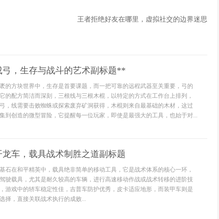
王者拒绝好友在哪里，虚拟社交的边界迷思
成弓，生存与战斗的艺术副标题**
在广袤的方块世界中，生存是首要课题，而一把可靠的远程武器至关重要，弓的
它的配方简洁而深刻，三根线与三根木棍，以特定的方式在工作台上排列，
弓，线需要击败蜘蛛或探索废弃矿洞获得，木棍则来自最基础的木材，这过
集到创造的微型冒险，它提醒每一位玩家，即使是最强大的工具，也始于对...
开龙车，载具战术制胜之道副标题
基石在和平精英中，载具绝非简单的移动工具，它是战术体系的核心一环，
驾驶载具，尤其是耐久较高的车辆，进行高速移动作战或战术转移的进阶技
，游戏中的轿车稳定性佳，吉普车防护优秀，皮卡适应地形，而装甲车则是
择，直接关联战术执行的成败...