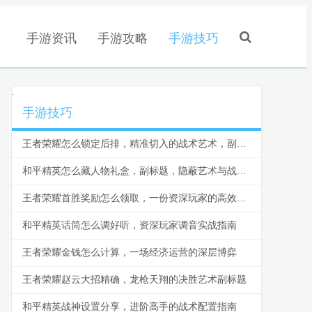
手游资讯
手游攻略
手游技巧
.
手游技巧
王者荣耀怎么锁定后排，精准切入的战术艺术，副标题，脆皮噩梦与团战胜负手
和平精英怎么藏人物礼盒，副标题，隐蔽艺术与战术博弈
王者荣耀首胜奖励怎么领取，一份资深玩家的高效指南，副标题，揭秘每日第一胜的隐藏技巧与深远意义
和平精英话筒怎么调好听，资深玩家调音实战指南
王者荣耀金钱怎么计算，一场经济运营的深层博弈
王者荣耀赵云大招精确，龙枪天翔的决胜艺术副标题
和平精英战神设置分享，进阶高手的战术配置指南