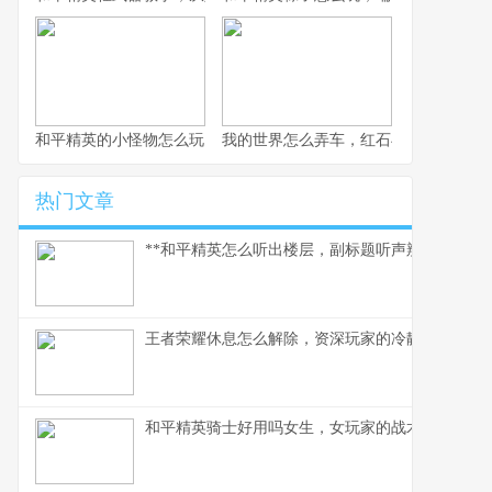
和平精英的小怪物怎么玩，战术细节与实战心得
我的世界怎么弄车，红石与创造的交响
热门文章
**和平精英怎么听出楼层，副标题听声辨位决胜攻楼
王者荣耀休息怎么解除，资深玩家的冷静思考与行
和平精英骑士好用吗女生，女玩家的战术美学与实