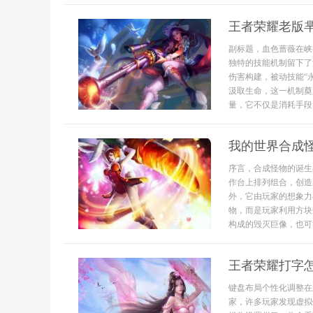
王者荣耀老版
副标题，血色蔷薇在峡
独特的技能机制留下了
伤害构建，被动技能“
汲取生命，这一机制奠
量，它不仅是消耗手段，.
我的世界合成
序言，合成怪物的诞生
作台上排列组合，创造
外，它由玩家的想象力
物，而是玩家利用方块
构成的毁灭巨像，也可能
王者荣耀打字
键盘布局个性化调整在
家，许多玩家发现虚拟