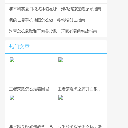
和平精英夏日模式冰箱在哪，海岛清凉宝藏探寻指南
我的世界手机地图怎么做，移动端创世指南
淘宝怎么获取和平精英皮肤，玩家必看的实战指南
热门文章
王者荣耀怎么走着回城，一场被忽视的战略艺术
王者荣耀怎么离开白银，副标题为突破
和平精英轻武器教学，从入门到精通的实战指南
和平精英粽子怎么玩，端午竞技的战术