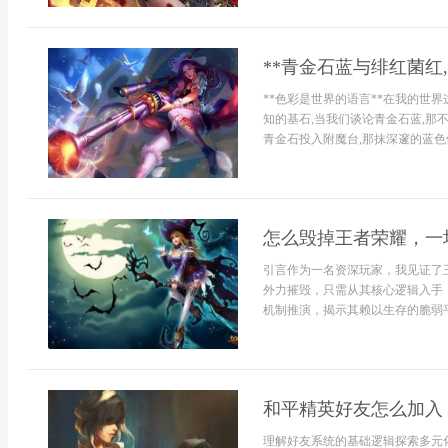
**青金石蓝与绯红菌红
**色彩是世界的语言**在我的世
知的基石,当我们谈论青金石蓝,那
青金石投入附魔台,那抹深邃的蓝色便
怎么毁掉王者荣耀，一
引言作为一名资深玩家，我见证了
外力摧毁，只需从其核心逻辑入手
机制推演，揭示其赖以生存的脆弱平衡
和平精英好友怎么加入
理解好友系统的基础逻辑探索多元