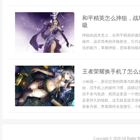
和平精英怎么摔狙，战
吸
摔狙的战术意义，在和平精英的激
操作，远非简单的开镜射击，它代
击的能力，掌握摔狙，意味着你能在
王者荣耀换手机了怎么
小标题一，新旧交替的阵痛与机遇
始，旧手机上的操作习惯，战绩记
丝不舍与焦虑，然而这更是一个绝
及更持久的续航，这无疑是提升游
装备升级，带着期待去迎接它。小标题
Copyright © 2026 All Rights