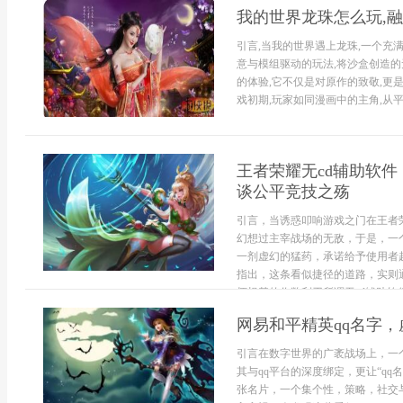
我的世界龙珠怎么玩,
引言,当我的世界遇上龙珠,一个充
意与模组驱动的玩法,将沙盒创造
的体验,它不仅是对原作的致敬,更
戏初期,玩家如同漫画中的主角,从平
王者荣耀无cd辅助软
谈公平竞技之殇
引言，当诱惑叩响游戏之门在王者
幻想过主宰战场的无敌，于是，一
一剂虚幻的猛药，承诺给予使用者
指出，这条看似捷径的道路，实则
坏根基的作弊利刃所谓无cd辅助软件
网易和平精英qq名字
引言在数字世界的广袤战场上，一
其与qq平台的深度绑定，更让“q
张名片，一个集个性，策略，社交