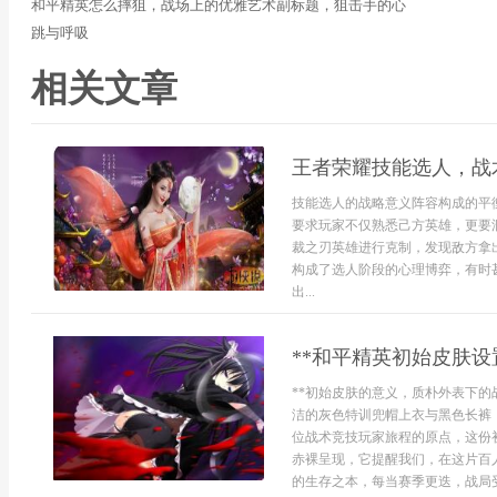
和平精英怎么摔狙，战场上的优雅艺术副标题，狙击手的心
跳与呼吸
相关文章
王者荣耀技能选人，战
技能选人的战略意义阵容构成的平
要求玩家不仅熟悉己方英雄，更要
裁之刃英雄进行克制，发现敌方拿
构成了选人阶段的心理博弈，有时
出...
**和平精英初始皮肤设
**初始皮肤的意义，质朴外表下的
洁的灰色特训兜帽上衣与黑色长裤
位战术竞技玩家旅程的原点，这份
赤裸呈现，它提醒我们，在这片百
的生存之本，每当赛季更迭，战局受挫