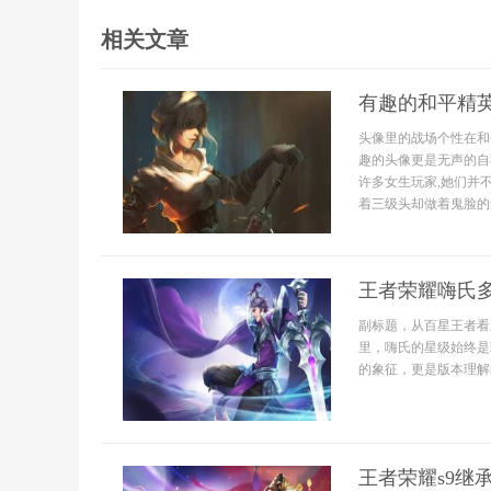
相关文章
有趣的和平精
头像里的战场个性在和
趣的头像更是无声的自
许多女生玩家,她们并
着三级头却做着鬼脸的角
王者荣耀嗨氏
副标题，从百星王者看
里，嗨氏的星级始终是
的象征，更是版本理解的
王者荣耀s9