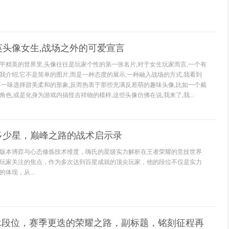
英头像女生,战场之外的可爱宣言
平精英的世界里,头像往往是玩家个性的第一张名片,对于女生玩家而言,一个有
我介绍,它不是简单的图片,而是一种态度的展示,一种融入战场的方式,我看到
不一味选择甜美柔和的形象,反而热衷于那些充满反差萌的趣味头像,比如一个戴
色,或是化身为游戏内搞怪吉祥物的模样,这些头像仿佛在说,我来了,我...
多少星，巅峰之路的战术启示录
版本博弈与心态修炼技术维度，嗨氏的星级实力解析在王者荣耀的竞技世界
玩家关注的焦点，作为多次达到百星成就的顶尖玩家，他的段位不仅是实力
体现，从...
继承段位，赛季更迭的荣耀之路，副标题，铭刻征程再