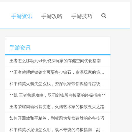
手游资讯
手游攻略
手游技巧
.
手游资讯
王者怎么移动到sd卡,资深玩家的存储空间优化指南
**王者荣耀解锁铭文页要多少钻石，资深玩家的策略与情怀**
和平精英火箭失怎么找，资深玩家带你揭秘寻踪诀窍副标题
**凯 王者荣耀攻略，双刃剑锋所向披靡的终极指南**
王者荣耀周瑜出装变态，火焰艺术家的极致毁灭之路
如何开回放和平精英，副标题为复盘致胜的必备技巧
和平精英水泥怪怎么用，战术奇袭的终极指南，副标题，水泥丛林中的隐形杀手