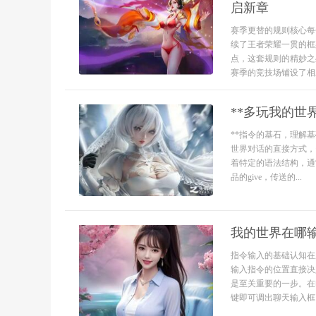
启新章
赛季更替的规则核心每
续了王者荣耀一贯的框
点，这套规则的精妙之
赛季的竞技场铺设了相对.
**多玩我的世
**指令的基石，理解
世界对话的直接方式，
着特定的语法结构，通
品的give，传送的...
我的世界在哪
指令输入的基础认知在
输入指令的位置直接决
是至关重要的一步。在
键即可调出聊天输入框，