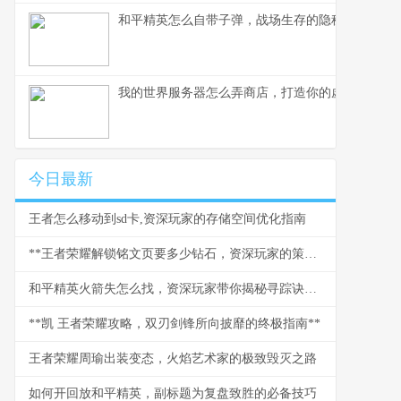
和平精英怎么自带子弹，战场生存的隐秘法则
我的世界服务器怎么弄商店，打造你的虚拟商业帝
今日最新
王者怎么移动到sd卡,资深玩家的存储空间优化指南
**王者荣耀解锁铭文页要多少钻石，资深玩家的策略与情怀**
和平精英火箭失怎么找，资深玩家带你揭秘寻踪诀窍副标题
**凯 王者荣耀攻略，双刃剑锋所向披靡的终极指南**
王者荣耀周瑜出装变态，火焰艺术家的极致毁灭之路
如何开回放和平精英，副标题为复盘致胜的必备技巧