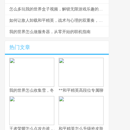
怎么多玩我的世界盒子视频，解锁无限游戏乐趣的钥匙
如何让敌人卸载和平精英，战术与心理的双重奏，副标题，一场没有硝烟的战争
我的世界怎么做服务器，从零开始的联机指南
热门文章
我的世界怎么收集雪，冬日生存的艺术
**和平精英高段位专属聊天：无声战场上
王者荣耀怎么点攻击谁，精准操作背后的博弈艺术，副标题，从本
和平精英怎么升级抢皮肤，高效进阶全