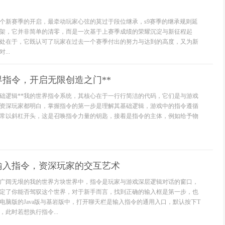
个新赛季的开启，最牵动玩家心弦的莫过于段位继承，s9赛季的继承规则延
架，它并非简单的清零，而是一次基于上赛季成绩的荣耀沉淀与新征程起
处在于，它既认可了玩家在过去一个赛季付出的努力与达到的高度，又为新
..
界指令，开启无限创造之门**
基础逻辑**我的世界指令系统，其核心在于一行行简洁的代码，它们是与游戏
资深玩家都明白，掌握指令的第一步是理解其基础逻辑，游戏中的指令遵循
常以斜杠开头，这是召唤指令力量的钥匙，接着是指令的主体，例如给予物
输入指令，资深玩家的交互艺术
广阔无垠的我的世界方块世界中，指令是玩家与游戏深层逻辑对话的窗口，
定了你能否驾驭这个世界，对于新手而言，找到正确的输入框是第一步，也
电脑版的Java版与基岩版中，打开聊天栏是输入指令的通用入口，默认按下T
此时若想执行指令...