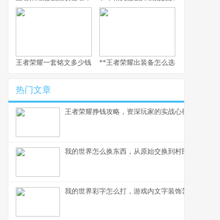
王者荣耀一套铭文多少钱，副标题：老玩家的精打细算与情怀回响
**王者荣耀出装备怎么选，资深玩家的实
热门文章
王者荣耀挣钱攻略，资深玩家的实战心得分享
我的世界怎么换东西，从原始交换到村民交易全解
我的世界彩字怎么打，游戏内文字装饰艺术指南