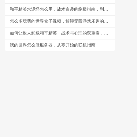
和平精英水泥怪怎么用，战术奇袭的终极指南，副标题，水泥丛林中的隐形杀手
怎么多玩我的世界盒子视频，解锁无限游戏乐趣的钥匙
如何让敌人卸载和平精英，战术与心理的双重奏，副标题，一场没有硝烟的战争
我的世界怎么做服务器，从零开始的联机指南