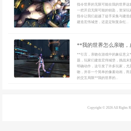
指令世界的无限可能在我的世界这
一把开启无限可能的钥匙，资深玩
指令让我们超越了徒手采集与建造
建造宏伟城堡，还是定制复杂红...
**我的世界怎么亲吻，
**引言，亲吻在游戏中的象征意义
题，玩家们建造宏伟城堡，挑战末
明确动作，这引发了许多玩家，尤
吻，并非一个简单的像素动画，而
的交互局限**我的世界的...
Copyright © 2026 All Rights