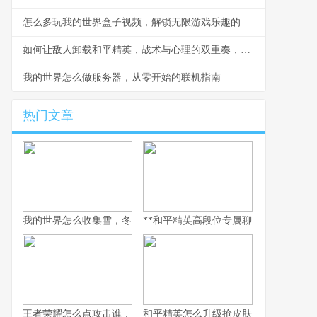
怎么多玩我的世界盒子视频，解锁无限游戏乐趣的钥匙
如何让敌人卸载和平精英，战术与心理的双重奏，副标题，一场没有硝烟的战争
我的世界怎么做服务器，从零开始的联机指南
热门文章
我的世界怎么收集雪，冬日生存的艺术
**和平精英高段位专属聊天：无声战场上
王者荣耀怎么点攻击谁，精准操作背后的博弈艺术，副标题，从本
和平精英怎么升级抢皮肤，高效进阶全