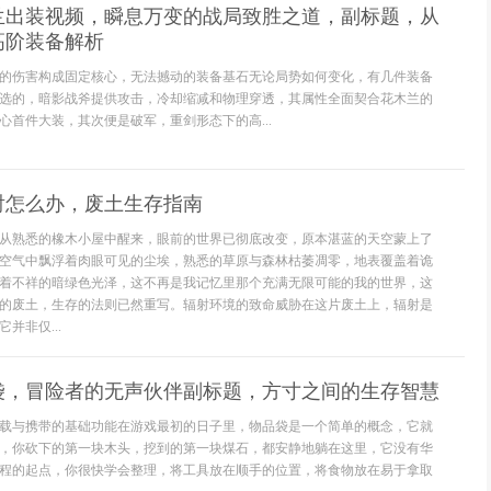
兰出装视频，瞬息万变的战局致胜之道，副标题，从
高阶装备解析
的伤害构成固定核心，无法撼动的装备基石无论局势如何变化，有几件装备
选的，暗影战斧提供攻击，冷却缩减和物理穿透，其属性全面契合花木兰的
心首件大装，其次便是破军，重剑形态下的高...
射怎么办，废土生存指南
从熟悉的橡木小屋中醒来，眼前的世界已彻底改变，原本湛蓝的天空蒙上了
空气中飘浮着肉眼可见的尘埃，熟悉的草原与森林枯萎凋零，地表覆盖着诡
着不祥的暗绿色光泽，这不再是我记忆里那个充满无限可能的我的世界，这
的废土，生存的法则已然重写。辐射环境的致命威胁在这片废土上，辐射是
并非仅...
袋，冒险者的无声伙伴副标题，方寸之间的生存智慧
载与携带的基础功能在游戏最初的日子里，物品袋是一个简单的概念，它就
，你砍下的第一块木头，挖到的第一块煤石，都安静地躺在这里，它没有华
程的起点，你很快学会整理，将工具放在顺手的位置，将食物放在易于拿取