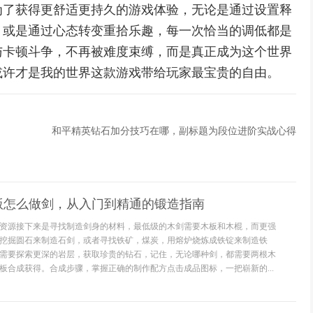
为了获得更舒适更持久的游戏体验，无论是通过设置释
，或是通过心态转变重拾乐趣，每一次恰当的调低都是
与卡顿斗争，不再被难度束缚，而是真正成为这个世界
或许才是我的世界这款游戏带给玩家最宝贵的自由。
和平精英钻石加分技巧在哪，副标题为段位进阶实战心得
版怎么做剑，从入门到精通的锻造指南
资源接下来是寻找制造剑身的材料，最低级的木剑需要木板和木棍，而更强
挖掘圆石来制造石剑，或者寻找铁矿，煤炭，用熔炉烧炼成铁锭来制造铁
需要探索更深的岩层，获取珍贵的钻石，记住，无论哪种剑，都需要两根木
板合成获得。合成步骤，掌握正确的制作配方点击成品图标，一把崭新的...