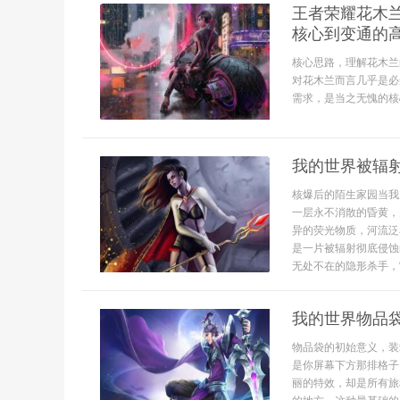
王者荣耀花木
核心到变通的
核心思路，理解花木兰
对花木兰而言几乎是必
需求，是当之无愧的核
我的世界被辐
核爆后的陌生家园当我
一层永不消散的昏黄，
异的荧光物质，河流泛
是一片被辐射彻底侵蚀
无处不在的隐形杀手，它
我的世界物品
物品袋的初始意义，装
是你屏幕下方那排格子
丽的特效，却是所有旅