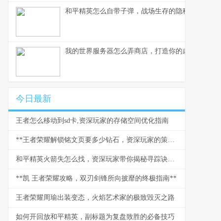
和平精英怎么自带子弹，战场生存的隐秘法则
我的世界服务器怎么弄商店，打造你的虚拟商业帝
今日最新
王者怎么移动到sd卡,资深玩家的存储空间优化指南
**王者荣耀解锁铭文页要多少钻石，资深玩家的策略与情怀**
和平精英火箭失怎么找，资深玩家带你揭秘寻踪诀窍副标题
**凯 王者荣耀攻略，双刃剑锋所向披靡的终极指南**
王者荣耀周瑜出装变态，火焰艺术家的极致毁灭之路
如何开回放和平精英，副标题为复盘致胜的必备技巧