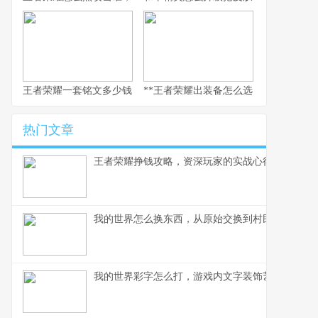
王者荣耀一套铭文多少钱，副标题：老玩家的精打细算与情怀回响
**王者荣耀出装备怎么选，资深玩家的实
热门文章
王者荣耀挣钱攻略，资深玩家的实战心得分享
我的世界怎么换东西，从原始交换到村民交易全解
我的世界彩字怎么打，游戏内文字装饰艺术指南