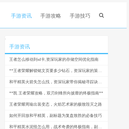
手游资讯
手游攻略
手游技巧
.
手游资讯
王者怎么移动到sd卡,资深玩家的存储空间优化指南
**王者荣耀解锁铭文页要多少钻石，资深玩家的策略与情怀**
和平精英火箭失怎么找，资深玩家带你揭秘寻踪诀窍副标题
**凯 王者荣耀攻略，双刃剑锋所向披靡的终极指南**
王者荣耀周瑜出装变态，火焰艺术家的极致毁灭之路
如何开回放和平精英，副标题为复盘致胜的必备技巧
和平精英水泥怪怎么用，战术奇袭的终极指南，副标题，水泥丛林中的隐形杀手