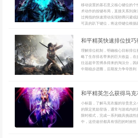
移动设置的基石意义核心键位的个
术动作的按键布局，直接关系到身
过拇指的快速滑动实现秒蹲闪避或
可及的趴下键位，将这些键位根据战
和平精英快速排位技巧
理解排位机制，明确核心目标排位
略了生存排名带来的巨大收益，在
往远超辛苦搏杀得来的淘汰分，因
中期稳步进圈，后期发力争夺胜利，
和平精英怎么获得马克
小标题，了解马克衣服的珍贵意义
的限定奖励登场，通常与游戏内的
限时模式，完成一系列颇具挑战性
中，这些途径都具有强烈的时效性，