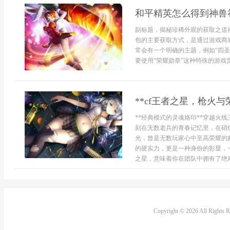
和平精英怎么得到神兽
副标题，揭秘珍稀外观的获取之道
包的主要获取方式，是通过游戏商
常会有一个明确的主题，例如“四圣
要使用“荣耀勋章”这种特殊的游戏货
**cf王者之星，枪火与
**经典模式的灵魂烙印**穿越火
刻在无数老兵的青春记忆里，在硝
光，曾是无数玩家心中至高荣耀的
的硬实力，更是一种身份的彰显，
之星，意味着你在团队中拥有了绝对.
Copyright © 2026 All Rights