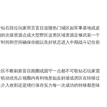
于钻石段位玩家而言盲目追随热门城区如军事基地或皮
期的次级资源点或大型野区这类区域资源足够武装一个
育时间和空间确保你能以良好状态进入中期战斗记住前
全区不断刷新盲目跑圈或固守一点都不可取钻石玩家需
行机动优先占领圈内有利地形如反斜坡或房区在转移过
是介入收割还是绕行保存实力每一次成功的转移都意味