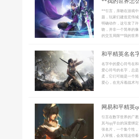
**我的世界怎
**引言，亲吻在游戏
题，玩家们建造宏伟城
明确动作，这引发了许
吻，并非一个简单的像
的交互局限**我的世界的
和平精英名名
名字中的爱心符号在和
爱心符号的名字，总是
柔，它们可能是一个简
爱心，在充斥着战术与竞
网易和平精英q
引言在数字世界的广袤
其与qq平台的深度绑
张名片，一个集个性，
入审视，会发现这些看似.