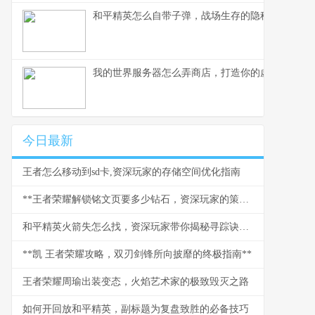
和平精英怎么自带子弹，战场生存的隐秘法则
我的世界服务器怎么弄商店，打造你的虚拟商业帝
今日最新
王者怎么移动到sd卡,资深玩家的存储空间优化指南
**王者荣耀解锁铭文页要多少钻石，资深玩家的策略与情怀**
和平精英火箭失怎么找，资深玩家带你揭秘寻踪诀窍副标题
**凯 王者荣耀攻略，双刃剑锋所向披靡的终极指南**
王者荣耀周瑜出装变态，火焰艺术家的极致毁灭之路
如何开回放和平精英，副标题为复盘致胜的必备技巧