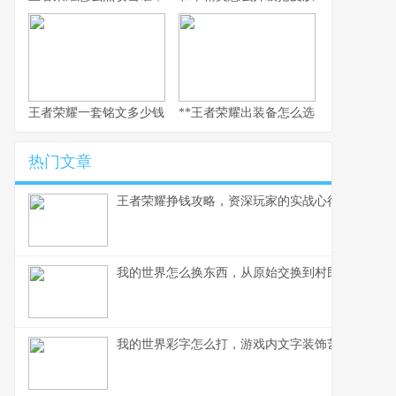
王者荣耀一套铭文多少钱，副标题：老玩家的精打细算与情怀回响
**王者荣耀出装备怎么选，资深玩家的实
热门文章
王者荣耀挣钱攻略，资深玩家的实战心得分享
我的世界怎么换东西，从原始交换到村民交易全解
我的世界彩字怎么打，游戏内文字装饰艺术指南