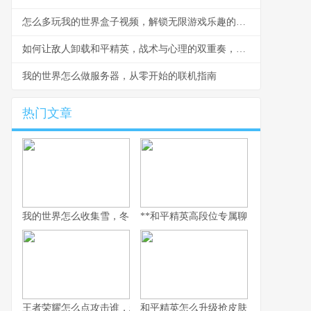
怎么多玩我的世界盒子视频，解锁无限游戏乐趣的钥匙
如何让敌人卸载和平精英，战术与心理的双重奏，副标题，一场没有硝烟的战争
我的世界怎么做服务器，从零开始的联机指南
热门文章
我的世界怎么收集雪，冬日生存的艺术
**和平精英高段位专属聊天：无声战场上
王者荣耀怎么点攻击谁，精准操作背后的博弈艺术，副标题，从本
和平精英怎么升级抢皮肤，高效进阶全