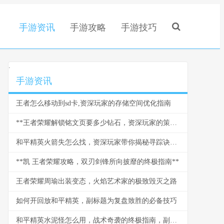
手游资讯
手游攻略
手游技巧
.
手游资讯
王者怎么移动到sd卡,资深玩家的存储空间优化指南
**王者荣耀解锁铭文页要多少钻石，资深玩家的策略与情怀**
和平精英火箭失怎么找，资深玩家带你揭秘寻踪诀窍副标题
**凯 王者荣耀攻略，双刃剑锋所向披靡的终极指南**
王者荣耀周瑜出装变态，火焰艺术家的极致毁灭之路
如何开回放和平精英，副标题为复盘致胜的必备技巧
和平精英水泥怪怎么用，战术奇袭的终极指南，副标题，水泥丛林中的隐形杀手