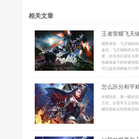
相关文章
王者荣耀飞天
视野掌控，飞天辅助的
途径，飞天辅助的出现
度，往往存在盲区与滞
技能加速下的快速转线
可以提前洞察敌方打野的
怎么区分和平
外观特征，第一眼的识
方式，吉普车方正的轮
蹦车那标志性的前后轮错