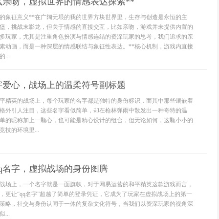
么亲吻，虚拟世界的情感表达探索**
中的象征意义**在广阔无垠的我的世界方块世界里，生存与创造是永恒的主
堡，挑战末影龙，但关于情感的直接交互，比如亲吻，游戏并未提供内置的
多玩家，尤其是注重角色扮演与情感连结的资深玩家的思考，我们追求的亲
素动画，而是一种深层的情感联结与象征性表达。**核心机制，游戏内直接
...
字爱心，战场上的温柔符号副标题
平精英的战场上，每个玩家的名字都是独特的身份标识，而其中那些镶嵌着
格外引人注目，这些名字看似简单，却在枪林弹雨中散发出一种奇特的温
单的昵称加上一颗心，也可能是精心设计的组合，但无论如何，这颗小小的
技的环境里...
q名字，虚拟战场的身份图腾
战场上，一个名字就是一面旗帜，对于网易运营的和平精英这款游戏而言，
定，更让“qq名字”超越了简单的登录凭证，它成为了玩家在虚拟战场上的第一
策略，社交与身份认同于一体的复杂文化符号，当我们以资深玩家的视角深
..