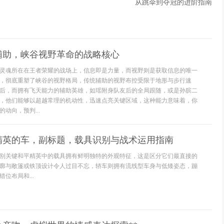
从跳伞到夺冠的进阶指南
辅助，峡谷视野革命的战略核心
灵魂所在在王者荣耀的战场上，信息即是力量，而视野则是获取信息的唯一
，彻底重塑了峡谷的视野格局，传统辅助的视野布控受限于地形与步行速
后，而拥有飞天能力的辅助英雄，如瑶附身队友后的全局跟随，或是孙膑二
，他们能够以超越常理的机动性，迅速点亮关键区域，这种能力意味着，你
动向，预判...
精英的车，副标题，载具识别与战术运用指南
别关键和平精英中的载具拥有鲜明独特的外观特征，这是区分它们最直接的
廓与敞篷或铁顶设计令人过目不忘，轿车则拥有流线型车身与低矮姿态，蹦
位布局和...